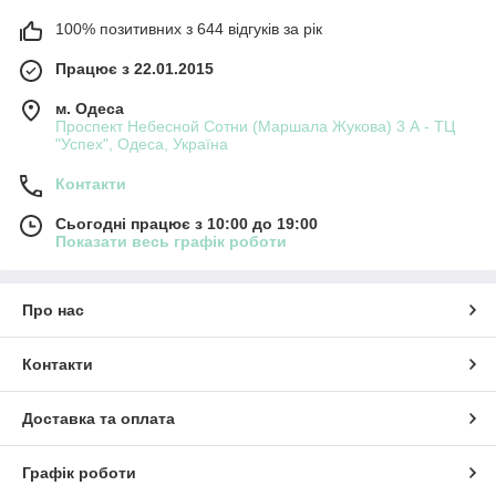
В нашем каталоге представлены наборы из различных
100% позитивних з 644 відгуків за рік
инструментов. Есть варианты, включающие в себя удобные
транспортировочные кейсы.
Працює з 22.01.2015
Заказывайте качественную бытовую технику Makita и Bosch,
и пользуйтесь ею долгие годы.
м. Одеса
Проспект Небесной Сотни (Маршала Жукова) 3 А - ТЦ
"Успех", Одеса, Україна
Контакти
Сьогодні працює з 10:00 до 19:00
Показати весь графік роботи
Про нас
Контакти
Доставка та оплата
Графік роботи