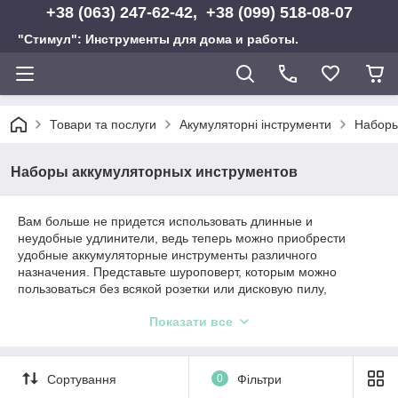
+38 (063) 247-62-42, +38 (099) 518-08-07
"Стимул": Инструменты для дома и работы.
Товари та послуги
Акумуляторні інструменти
Наборы
Наборы аккумуляторных инструментов
Вам больше не придется использовать длинные и
неудобные удлинители, ведь теперь можно приобрести
удобные аккумуляторные инструменты различного
назначения. Представьте шуроповерт, которым можно
пользоваться без всякой розетки или дисковую пилу,
остающуюся вполне функциональной даже вдалеке от
Показати все
цивилизации.
Предлагаем наборы аккумуляторных инструментов марок
Makita и Bosch. Такая бытовая техника пригодится в любом
Сортування
0
Фільтри
частном хозяйстве и будет весьма полезна в рамках
материальной базы большинства предприятий. Изделия