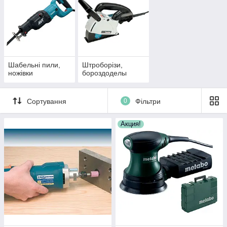
Шабельні пили,
Штроборізи,
ножівки
бороздоделы
Сортування
0
Фільтри
Акция!