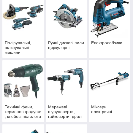
Полірувальні,
Ручні дискові пили
Електролобзики
шліфувальні
циркулярні
машини
Технічні фени,
Мережеві
Міксери
термоповітродувки
шуруповерти,
електричні
, клейові пістолети
гайковерти, дрилі-
шуруповерти