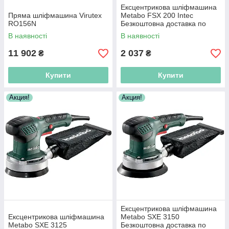
Ексцентрикова шліфмашина
Пряма шліфмашина Virutex
Metabo FSX 200 Intec
RO156N
Безкоштовна доставка по
Україні!
В наявності
В наявності
11 902
2 037
₴
₴
Купити
Купити
Акция!
Акция!
Ексцентрикова шліфмашина
Ексцентрикова шліфмашина
Metabo SXE 3150
Metabo SXE 3125
Безкоштовна доставка по