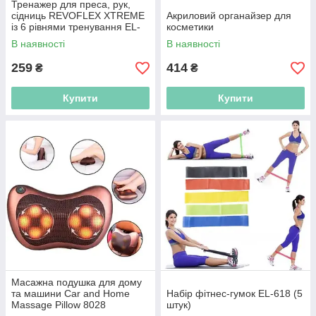
Тренажер для преса, рук,
сідниць REVOFLEX XTREME
Акриловий органайзер для
із 6 рівнями тренування EL-
косметики
320-8
В наявності
В наявності
259
414
₴
₴
Купити
Купити
Масажна подушка для дому
та машини Car and Home
Набір фітнес-гумок EL-618 (5
Massage Pillow 8028
штук)