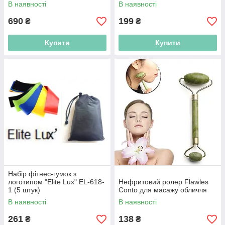
В наявності
В наявності
690
199
₴
₴
Купити
Купити
Набір фітнес-гумок з
логотипом "Elite Lux" EL-618-
Нефритовий ролер Flawles
1 (5 штук)
Conto для масажу обличчя
В наявності
В наявності
261
138
₴
₴