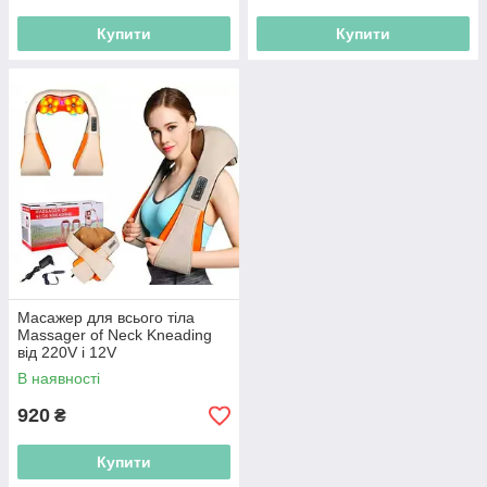
Купити
Купити
Масажер для всього тіла
Massager of Neck Kneading
від 220V і 12V
В наявності
920
₴
Купити