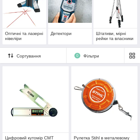
обладнанням, не потрібно володіти якимись додатковими
знаннями про предмет. Що стосується цифрового
контрольного-вимірювальних приладів Bosch, то його
основною особливістю є висока точність і можливість
зберігати отриману інформацію. Контрольно-вимірювальні
Оптичні та лазерні
Детектори
Штативи, мірні
прилади необхідно використовувати зі спеціальними
нівеліри
рейки та власники
штативами, так як це забезпечує граничну точність
вимірювань. Всі наші професійні лазерні та цифрові
контрольно-вимірювальні прилади Bosch та CST/Berger —
Сортування
0
Фільтри
прості в експлуатації, надійні і мають справедливо
встановлену ціну.
Професійні вимірювальні прилади
Bosch
—
На нашому сайті ви можете придбати лазерні та
професійні цифрові вимірювальні прилади Bosch:
—
Далекоміри і лазерні рулетки;
—
Лазерні, цифрові, оптичні та ротаційні нівеліри;
—
Детектори, що визначають наявність електропроводки або
металевих об'єктів, і термодетекторы, що вимірюють
температуру і вологість;
Цифровий кутомір CMT
Рулетка Stihl в металевому