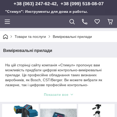
+38 (063) 247-62-42, +38 (099) 518-08-07
"Стимул": Инструменты для дома и работы.
Товари та послуги
Вимірювальні прилади
Вимірювальні прилади
На цій сторінці сайту компанія «Стимул» пропонує вам
можливість придбати цифрові контрольно-вимірювальні
прилади. Це професійне обладнання таких визнаних
виробників, як Bosch, CST/Berger. Ви можете вибрати як
лазерне, так і цифрове професійне контрольно-
вимірювальне обладнання.
Показати все
Лазерні і цифрові контрольно-
вимірювальні прилади
Головною перевагою лазерних контрольно-вимірювальних
приладів є простота їх використання. Щоб працювати з таким