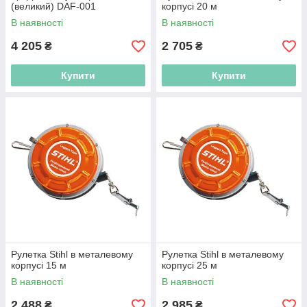
(великий) DAF-001
корпусі 20 м
—
Угломеры;
В наявності
В наявності
—
Штативи, мірні рейки та універсальні тримачі.
Попередньо ми перевіряємо всі цифрові контрольно-
4 205
2 705
₴
₴
вимірювальні прилади на наявність шлюбів, перед тим, як
відправляти замовлення. Тому, роблячи покупку, ви можете
Купити
Купити
бути впевнені в якості усіх придбаних контрольно-
вимірювальних приладів.
Рулетка Stihl в металевому
Рулетка Stihl в металевому
корпусі 15 м
корпусі 25 м
В наявності
В наявності
2 488
2 985
₴
₴