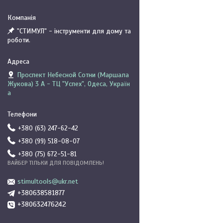
"СТИМУЛ" - інструменти для дому та
роботи.
Проспект Небесной Сотни (Маршала
Жукова) 3 А - ТЦ "Успех", Одеса, Україн
а
+380 (63) 247-62-42
+380 (99) 518-08-07
+380 (75) 672-51-81
ВАЙБЕР ТІЛЬКИ ДЛЯ ПОВІДОМЛЕНЬ!
stimultools@ukr.net
+380638581877
+380632476242