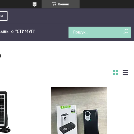
Кошик
ти
зывы о "СТИМУЛ"
и