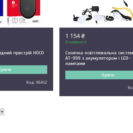
1 154 ₴
и
В наявності
ядний пристрій HOCO
Сонячна освітлювальна систем
AT-999 з акумулятором і LED-
лампами
Купити
Купити
96412