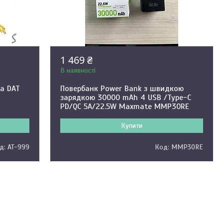
1 469 ₴
В наявності
а DAT
Повербанк Power Bank з швидкою
зарядкою 30000 mAh 4 USB /Type-C
PD/QC 5A/22.5W Maxmate MMP30RE
Купити
AT-999
MMP30RE