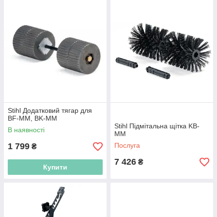
Stihl Додатковий тягар для
BF-MM, BK-MM
Stihl Підмітальна щітка KB-
В наявності
MM
1 799
Послуга
₴
7 426
₴
Купити