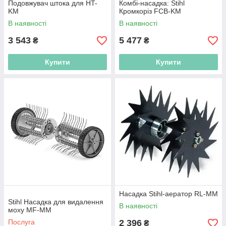
Подовжувач штока для HT-
Комбі-насадка: Stihl
KM
Кромкоріз FCB-KM
В наявності
В наявності
3 543
5 477
₴
₴
Купити
Купити
Насадка Stihl-аератор RL-MM
Stihl Насадка для видалення
В наявності
моху MF-MM
Послуга
2 396
₴