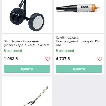
Комбі-насадка:
Stihl Ходовий механізм
Повітродувний пристрій BG-
(колеса) для KB-MM, KW-MM
KM
В наявності
В наявності
1 983
4 737
₴
₴
Купити
Купити