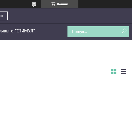
Кошик
ти
зывы о "СТИМУЛ"