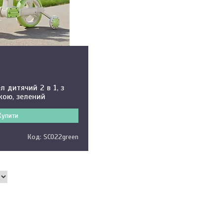
л дитячий 2 в 1, з
кою, зелений
Купити
SCO22green