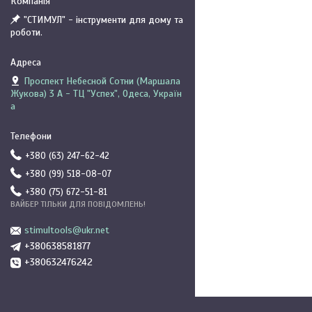
"СТИМУЛ" - інструменти для дому та
роботи.
Проспект Небесной Сотни (Маршала
Жукова) 3 А - ТЦ "Успех", Одеса, Україн
а
+380 (63) 247-62-42
+380 (99) 518-08-07
+380 (75) 672-51-81
ВАЙБЕР ТІЛЬКИ ДЛЯ ПОВІДОМЛЕНЬ!
stimultools@ukr.net
+380638581877
+380632476242