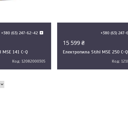
+380 (63) 247-62-42
+380 (63) 247-
15 599 ₴
l MSE 141 C-Q
Електропила Stihl MSE 250 C-Q
12082000305
121