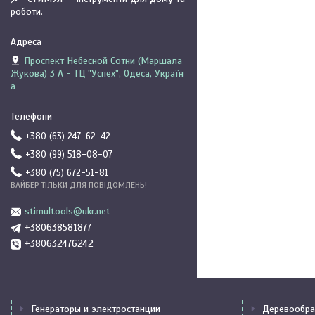
роботи.
Проспект Небесной Сотни (Маршала
Жукова) 3 А - ТЦ "Успех", Одеса, Україн
а
+380 (63) 247-62-42
+380 (99) 518-08-07
+380 (75) 672-51-81
ВАЙБЕР ТІЛЬКИ ДЛЯ ПОВІДОМЛЕНЬ!
stimultools@ukr.net
+380638581877
+380632476242
Генераторы и электростанции
Деревообра