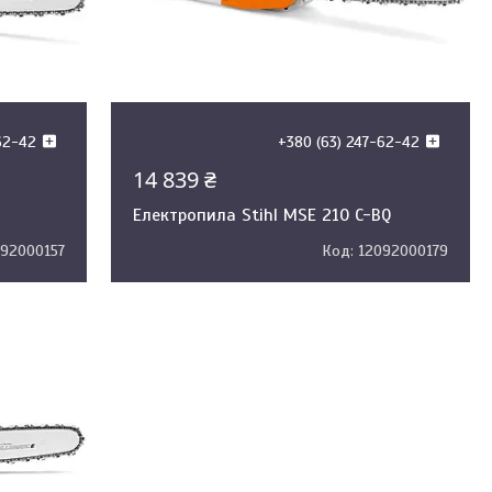
62-42
+380 (63) 247-62-42
14 839 ₴
Електропила Stihl MSE 210 C-BQ
092000157
12092000179