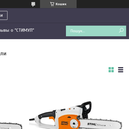
Кошик
ти
зывы о "СТИМУЛ"
или