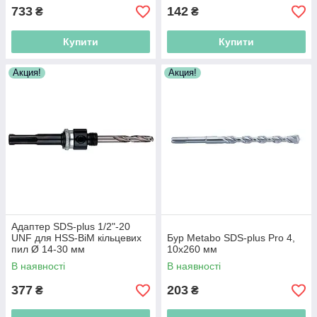
733
142
₴
₴
Купити
Купити
Акция!
Акция!
Адаптер SDS-plus 1/2"-20
UNF для HSS-BiM кільцевих
Бур Metabo SDS-plus Pro 4,
пил Ø 14-30 мм
10х260 мм
В наявності
В наявності
377
203
₴
₴