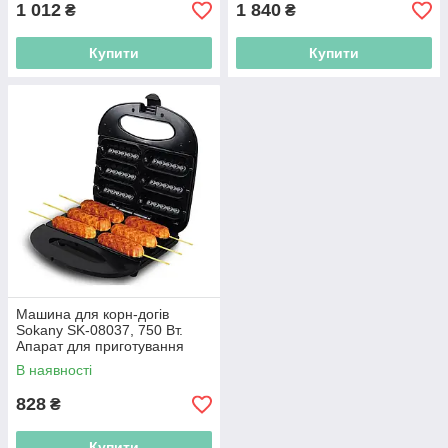
1 012
1 840
₴
₴
Купити
Купити
Машина для корн-догів
Sokany SK-08037, 750 Вт.
Апарат для приготування
хот-догов.
В наявності
828
₴
Купити