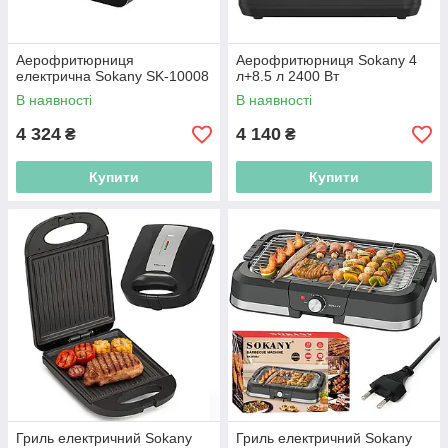
Аерофритюрниця
Аерофритюрниця Sokany 4
електрична Sokany SK-10008
л+8.5 л 2400 Вт
В наявності
В наявності
4 324
4 140
₴
₴
Купити
Купити
Гриль електричний Sokany
Гриль електричний Sokany