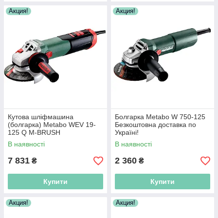
Акция!
Акция!
Кутова шліфмашина
Болгарка Metabo W 750-125
(болгарка) Metabo WEV 19-
Безкоштовна доставка по
125 Q M-BRUSH
Україні!
Безкоштовна доставка по
В наявності
В наявності
Україні!
7 831
2 360
₴
₴
Купити
Купити
Акция!
Акция!