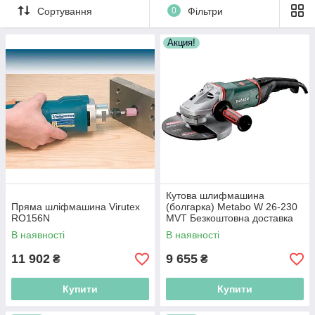
Сортування
0
Фільтри
Акция!
Кутова шлифмашина
Пряма шліфмашина Virutex
(болгарка) Metabo W 26-230
RO156N
MVT Безкоштовна доставка
по Україні!
В наявності
В наявності
11 902
9 655
₴
₴
Купити
Купити