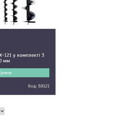
-121 у комплекті 3
00 мм
Купити
BX121