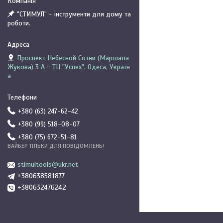
"СТИМУЛ" - інструменти для дому та
роботи.
Проспект Небесной Сотни (Маршала
Жукова) 3 А - ТЦ "Успех", Одеса, Україн
а
+380 (63) 247-62-42
+380 (99) 518-08-07
+380 (75) 672-51-81
ВАЙБЕР ТІЛЬКИ ДЛЯ ПОВІДОМЛЕНЬ!
stimultools@ukr.net
+380638581877
+380632476242