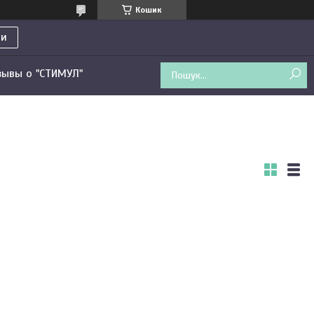
Кошик
ти
зывы о "СТИМУЛ"