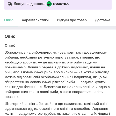
Доступна доставка
Опис
Характеристики
Відгуки про товар
Доставка
Опис
Опис:
Збираючись на риболовлю, як новачкові, так і досвідченому
рибалці, необхідно ретельно підготуватися, і перше, що
необхідно зробити, — це визначити, яку рибу та де ми її
ловитимемо. Ловля з берега в дрібних водоймах, ловля на
річці або з човна хижої риби або мирної — на кожен різновид
можна підібрати свій особливий спінінг. Наприклад, якщо ви
збираєтеся на ловлю хижої річкової риби — радимо купити
спінінг для блешніння. Блискавка це найпоширеніша й одна з
найпростіших технік ловлі риби, з якою впорається навіть
новачок.
Штекерний спінінг або, як його ще називають, колінний спінінг
відрізняється від телескопічного спінінга способом з'єднання
колін — за допомогою трубок, які закріплюються на їх кінцях і