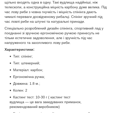
щільно входять одна в одну. Такі вудлища надійніші, ніж
телескопи, а конструкційна міцність карбону дуже велика. Під
час лову риби з човна гнучкість і міцність спінінга дають
чималі переваги досвідченому рибалці. Спінінг зручний під
час ловлі риби на штучні та натуральні принади.
Спеціально розроблений дизайн спінінга, спортивний лад у
поєднанні зі зручною ергономічною ручкою принесуть не
тільки естетичне задоволення, але і зручність під час
напруженого та захопливого лову риби.
Характеристики:
Тип: спінінг;
Тип: штекерний;
Матеріал: карбон;
Ергономічна ручка;
Довжина: 1.8 м.;
Колен: 2
Кастинг тест: 10-30 г ( кастинг тест
вудлища ― це вага закидуваних приманок,
рекомендований виробником)