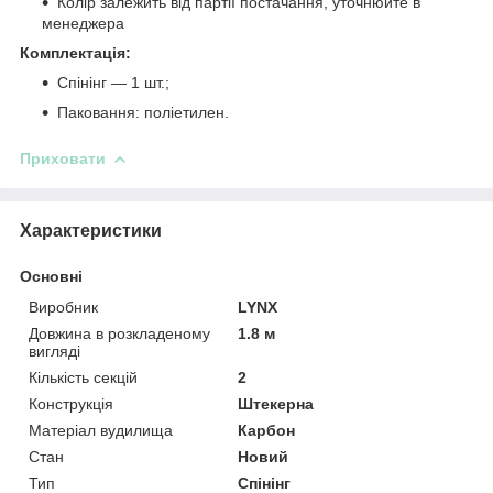
Колір залежить від партії постачання, уточнюйте в
менеджера
Комплектація:
Спінінг — 1 шт.;
Паковання: поліетилен.
Приховати
Характеристики
Основні
Виробник
LYNX
Довжина в розкладеному
1.8 м
вигляді
Кількість секцій
2
Конструкція
Штекерна
Матеріал вудилища
Карбон
Стан
Новий
Тип
Спінінг