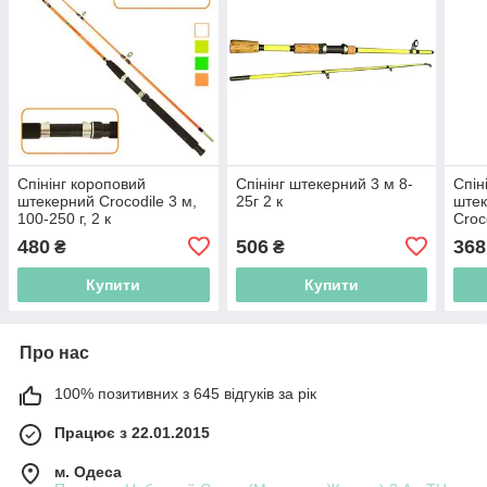
Спінінг короповий
Спінінг штекерний 3 м 8-
Спін
штекерний Crocodile 3 м,
25г 2 к
штек
100-250 г, 2 к
Croc
к
480
506
368
₴
₴
Купити
Купити
Про нас
100% позитивних з 645 відгуків за рік
Працює з 22.01.2015
м. Одеса