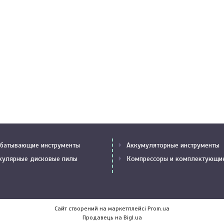
батывающие инструменты
Аккумуляторные инструменты
кулярные дисковые пилы
Компрессоры и комплектующи
Сайт створений на маркетплейсі
Prom.ua
Продавець на Bigl.ua