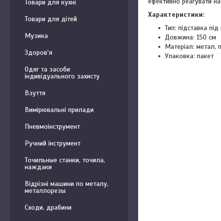
ефективно реагувати н
Товари для кухні
Характеристики:
Товари для дітей
Тип: підставка під
Музика
Довжина: 150 см
Матеріал: метал, 
Здоров'я
Упаковка: пакет
Одяг та засоби
індивідуального захисту
Взуття
Вимірювальні прилади
Пневмоінструмент
Ручний інструмент
Точильные станки, точила,
наждаки
Відрізні машини по металу,
металлорезы
Сходи, драбини