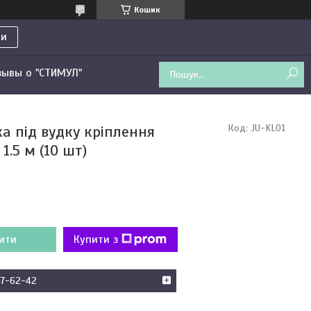
Кошик
ти
зывы о "СТИМУЛ"
ка під вудку кріплення
Код:
JU-KL01
1.5 м (10 шт)
ити
Купити з
47-62-42