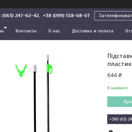
 (063) 247-62-42, +38 (099) 518-08-07
Зателефонува
ры
Контакты
О нас
Доставка и оплата
От
Підстав
пластик 
644 ₴
В наявності
Куп
+380 (63) 2