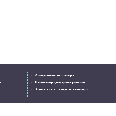
Измерительные приборы
е
Дальномеры,лазерные рулетки
Оптические и лазерные нивелиры