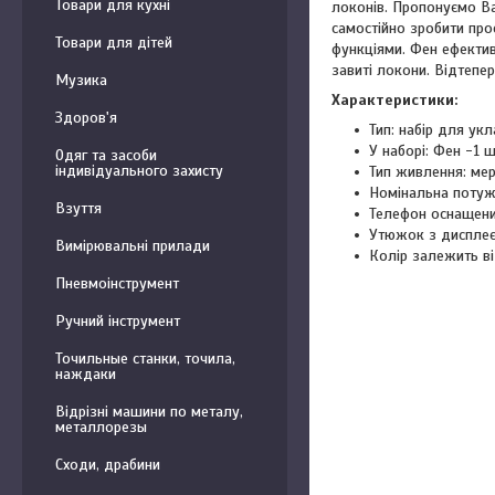
Товари для кухні
локонів. Пропонуємо Ва
самостійно зробити про
Товари для дітей
функціями. Фен ефектив
завиті локони. Відтепе
Музика
Характеристики:
Здоров'я
Тип: набір для ук
У наборі: Фен -1 ш
Одяг та засоби
індивідуального захисту
Тип живлення: ме
Номінальна потуж
Взуття
Телефон оснащени
Утюжок з дисплеє
Вимірювальні прилади
Колір залежить ві
Пневмоінструмент
Ручний інструмент
Точильные станки, точила,
наждаки
Відрізні машини по металу,
металлорезы
Сходи, драбини