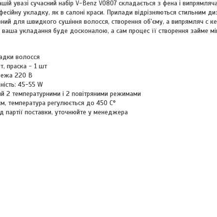
шій увазі сучасний набір V-Benz V0807 складається з фена і випрямля
фесійну укладку, як в салоні краси. Прилади відрізняються стильним ди
ний для швидкого сушіння волосся, створення об'єму, а випрямляч c к
р ваша укладання буде досконалою, а сам процес її створення займе мін
ладки волосся
т, праска - 1 шт
режа 220 В
ність: 45-55 W
й 2 температурними і 2 повітряними режимами
м, температура регулюється до 450 C°
д партії поставки, уточнюйте у менеджера