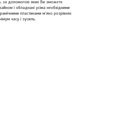
ча, за допомогою яких Ви зможете
зайном і обладнані усіма необхідними
ерамічними пластинами м'яко розрівняє
імум часу і зусиль.