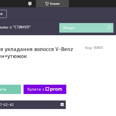
Кошик
ти
зывы о "СТИМУЛ"
ля укладання волосся V-Benz
Код:
V0807
ен+утюжок
ити
Купити з
47-62-42