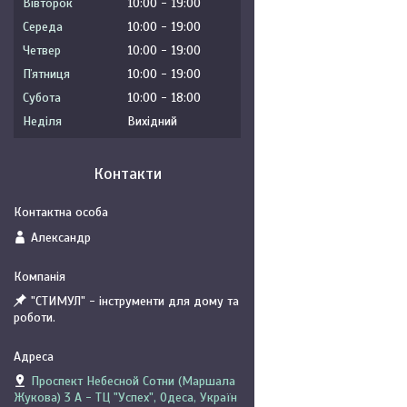
Вівторок
10:00
19:00
Середа
10:00
19:00
Четвер
10:00
19:00
Пʼятниця
10:00
19:00
Субота
10:00
18:00
Неділя
Вихідний
Контакти
Александр
"СТИМУЛ" - інструменти для дому та
роботи.
Проспект Небесной Сотни (Маршала
Жукова) 3 А - ТЦ "Успех", Одеса, Україн