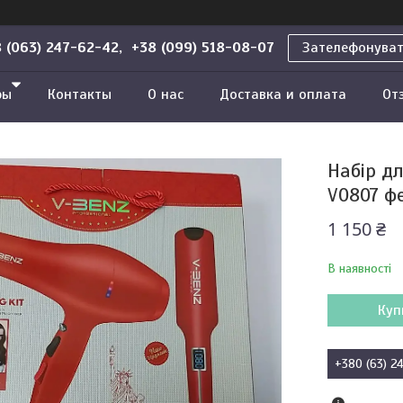
 (063) 247-62-42, +38 (099) 518-08-07
Зателефонува
ры
Контакты
О нас
Доставка и оплата
От
Набір д
V0807 ф
1 150 ₴
В наявності
Куп
+380 (63) 2