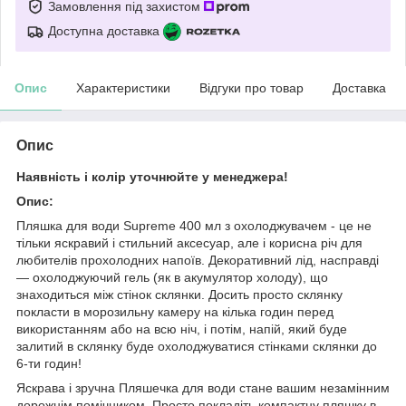
Замовлення під захистом
Доступна доставка
Опис
Характеристики
Відгуки про товар
Доставка
Опис
Наявність і колір уточнюйте у менеджера!
Опис:
Пляшка для води Supreme 400 мл з охолоджувачем - це не
тільки яскравий і стильний аксесуар, але і корисна річ для
любителів прохолодних напоїв. Декоративний лід, насправді
— охолоджуючий гель (як в акумулятор холоду), що
знаходиться між стінок склянки. Досить просто склянку
покласти в морозильну камеру на кілька годин перед
використанням або на всю ніч, і потім, напій, який буде
залитий в склянку буде охолоджуватися стінками склянки до
6-ти годин!
Яскрава і зручна Пляшечка для води стане вашим незамінним
дорожнім помічником. Просто покладіть компактну пляшку в