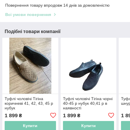
Повернення товару впродовж 14 днів за домовленістю
Всі умови повернення
Подібні товари компанії
Туфлі чоловічі Тігіна
Туфлі чоловічі Тігіна чорні
Туфл
коричневі 41, 42, 43, 45 р
40-45 р нубук 40,41 р в
шнур
нубук
наявності
1 899
1 899
1 8
₴
₴
Купити
Купити