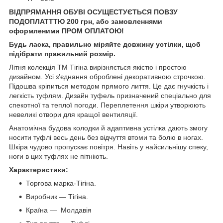
ВІДПРЯМАННЯ ОБУВІ ОСУЩЕСТУЄТЬСЯ ПОВЗУ
ПОДОПЛАТТТЮ 200 грн, або замовленнями
оформленими ПРОМ ОПЛАТОЮ!
Будь ласка, правильно міряйте довжину устілки, щоб
підібрати правильний розмір.
Літня колекція ТМ Тігіна вирізняється якістю і простою
дизайном. Усі з'єднання оброблені декоративною строчкою.
Підошва кріпиться методом прямого лиття. Це дає гнучкість і
легкість туфлям. Дизайн туфель призначений спеціально для
спекотної та теплої погоди. Переплетення шкіри утворюють
невеликі отвори для кращої вентиляції.
Анатомічна будова колодки й адаптивна устілка дають змогу
носити туфлі весь день без відчуття втоми та болю в ногах.
Шкіра чудово пропускає повітря. Навіть у найсильнішу спеку,
ноги в цих туфлях не пітніють.
Характеристики:
Торгова марка-Тігіна.
Виробник — Тігіна.
Країна — Молдавія