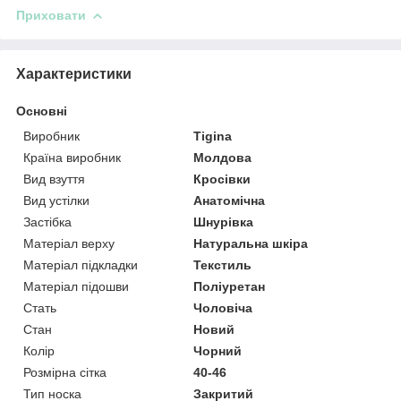
Приховати
Характеристики
Основні
Виробник
Tigina
Країна виробник
Молдова
Вид взуття
Кросівки
Вид устілки
Анатомічна
Застібка
Шнурівка
Матеріал верху
Натуральна шкіра
Матеріал підкладки
Текстиль
Матеріал підошви
Поліуретан
Стать
Чоловіча
Стан
Новий
Колір
Чорний
Розмірна сітка
40-46
Тип носка
Закритий