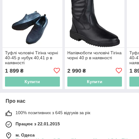
Туфлі чоловічі Тігіна чорні
Напівчоботи чоловічі Тігіна
Туфл
40-45 р нубук 40,41 р в
чорні 40 р в наявності
40-47
наявності
наяв
1 899
2 990
1 8
₴
₴
Купити
Купити
Про нас
100% позитивних з 645 відгуків за рік
Працює з 22.01.2015
м. Одеса