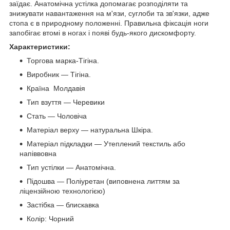
заїдає. Анатомічна устілка допомагає розподіляти та
знижувати навантаження на м'язи, суглоби та зв'язки, адже
стопа є в природному положенні. Правильна фіксація ноги
запобігає втомі в ногах і появі будь-якого дискомфорту.
Характеристики:
Торгова марка-Тігіна.
Виробник — Тігіна.
Країна Молдавія
Тип взуття — Черевики
Стать — Чоловіча
Матеріал верху — натуральна Шкіра.
Матеріал підкладки — Утеплений текстиль або
напіввовна
Тип устілки — Анатомічна.
Підошва — Поліуретан (виповнена литтям за
ліцензійною технологією)
Застібка — блискавка
Колір: Чорний