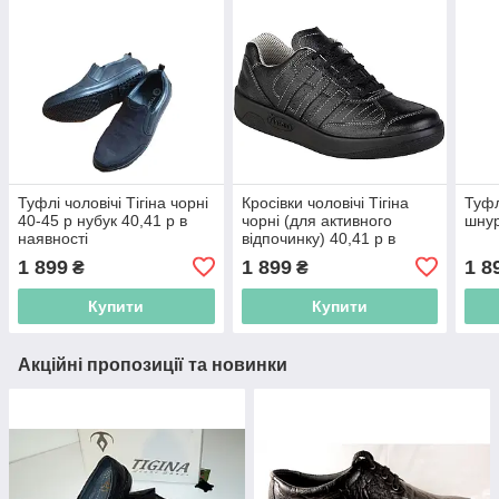
Туфлі чоловічі Тігіна чорні
Кросівки чоловічі Тігіна
Туфл
40-45 р нубук 40,41 р в
чорні (для активного
шнур
наявності
відпочинку) 40,41 р в
наявності
1 899
1 899
1 8
₴
₴
Купити
Купити
Акційні пропозиції та новинки