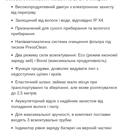
Високопродуктивний двигун з електронною захисту
від перегріву.
Захищений від вологи і води, відповідно IP X4.
Призначений для сухого прибирання та вологого
прибирання.
Напівавтоматична система очищення фільтра під
тиском PressClean.
Два режиму сили всмоктування: Eco (режим економії
заряду акб) і Boost (максимальна продуктивність).
Функція продувки, дозволяє видувати пил з
недоступних щілин і країв.
Еластичний шланг, займає мало місця при
транспортуванні та зберіганні, але може розтягуватися
до 2,5 метрів.
Акумуляторний відсік з надійним захистом від
попадання вологи і пилу.
Для максимальної зручності, в комплект поставки
входять 3 всмоктувальні трубки.
Індикатор рівня заряду батареї на верхній частині