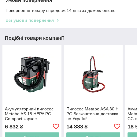
Умови повернення
Повернення товару впродовж 14 днів за домовленістю
Всі умови повернення
Подібні товари компанії
Акумуляторний пилосос
Пилосос Metabo ASA 30 H
Акум
Metabo AS 18 HEPA PC
PC Безкоштовна доставка
Meta
Compact каркас
по Україні!
CC к
Безкоштовна доставка по
Безк
6 832
14 888
18 
₴
₴
Україні!
Украї