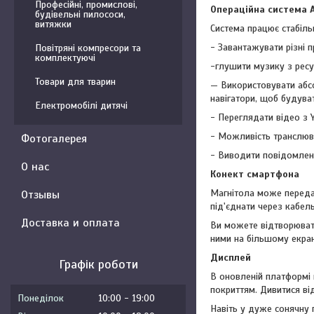
Професійні, промислові,
Операційна система An
будівельні пилососи,
витяжки
Система працює стабіль
- Завантажувати різні п
Повітряні компресори та
комплектуючі
-глушити музику з ресур
Товари для тварин
— Використовувати абсо
навігатори, щоб будува
Електромобілі дитячі
- Переглядати відео з Y
- Можливість транслюва
Фотогалерея
- Виводити повідомленн
О нас
Конект смартфона
Магнітола може переда
Отзывы
під'єднати через кабель,
Доставка и оплата
Ви можете відтворювати
ними на більшому екран
Дисплей
Графік роботи
В оновленій платформі 
покриттям. Дивитися ві
Понеділок
10:00
19:00
Навіть у дуже сонячну 