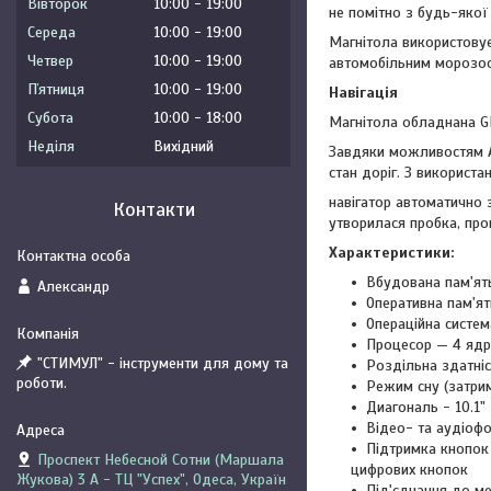
Вівторок
10:00
19:00
не помітно з будь-якої 
Середа
10:00
19:00
Магнітола використовує
Четвер
10:00
19:00
автомобільним морозос
Пʼятниця
10:00
19:00
Навігація
Субота
10:00
18:00
Магнітола обладнана G
Неділя
Вихідний
Завдяки можливостям An
стан доріг. З використа
навігатор автоматично 
Контакти
утворилася пробка, про
Характеристики:
Вбудована пам'ят
Александр
Оперативна пам'я
Операційна система
Процесор — 4 ядра
"СТИМУЛ" - інструменти для дому та
Роздільна здатніс
роботи.
Режим сну (затрим
Диагональ - 10.1"
Відео- та аудіофо
Підтримка кнопок 
Проспект Небесной Сотни (Маршала
цифрових кнопок
Жукова) 3 А - ТЦ "Успех", Одеса, Україн
Під'єднання до ме