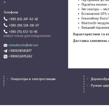
а
Підсвітка кнопок 
Тип сенсора — міс
Встановлені GPS-к
Еквалайзер Bass/M
+380 (63) 247-62-42
Bluetooth-модуль
+380 (99) 518-08-07
Вихідний підсилюв
+380 (75) 672-51-81
Характеристики та к
ВАЙБЕР ТІЛЬКИ ДЛЯ ПОВІДОМЛЕНЬ!
Доставка замовлень в
stimultools@ukr.net
+380638581877
+380632476242
Генераторы и электростанции
Деревообра
Ручные цир