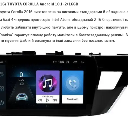
16) TOYOTA COROLLA Android 10.1-2+16GB
oyota Corolla 2016 виготовлена за високими стандартами й обладнана 
а базі 4-ядерних процесорів Intel Atom, обладнаний 2 Гб Оперативної па
 любить забивати внутрішню пам'ять, але в цьому пристрої накопичувач
заліза" гарантує плавну роботу магнітоли в багатозадачному режимі.
ати музичні файли й виконувати інші завдання без жодних гальм.