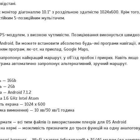
відстані.
 монітор діагоналлю 10.1" з роздільною здатністю 1024х600. Крім того
тійким 5-позиційним мульїтачем.
PS-модулем, з високою чутливістю. Позиціювання виконується швидко т
droid, Ви можете встановити абсолютно будь-які програми навігації, я
нням програм, як-от, на приклад, Google Maps,
запропонує найкращий маршрут, у об'їзд пробок і прикрих. Навіть якщо
грама автоматично запропонує альтернативний, зручний маршрут.
ь — 16Gb
ть — 2Gb
 — Android 7.1.2
 1.6 GHz Intel Atom
ть екрана — 1024 x 600
ка вимкнення) — 10 хв/30 хв/1 година
рмати — всі типи файлів із використанням плеєрів для OS Android
на кермі — можливість призначити до трьох функцій на одну аналогову
режі Інтернет — Wi-Fi адаптер (вбудований) + 3G/4G модем (до компле