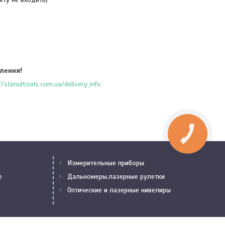
лення!
/stimultools.com.ua/delivery_info
Измерительные приборы
е
Дальномеры,лазерные рулетки
Оптические и лазерные нивелиры