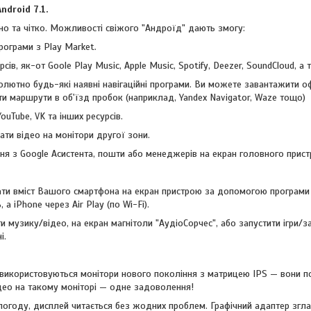
droid 7.1.
но та чітко. Можливості свіжого "Андроїд" дають змогу:
рограми з Play Market.
сів, як-от Goole Play Music, Apple Music, Spotify, Deezer, SoundCloud, 
лютно будь-які наявні навігаційні програми. Ви можете завантажити 
ти маршрути в об'їзд пробок (наприклад, Yandex Navigator, Waze тощо)
ouTube, VK та інших ресурсів.
ти відео на монітори другої зони.
я з Google Асистента, пошти або менеджерів на екран головного пристр
ти вміст Вашого смартфона на екран пристрою за допомогою програми 
 а iPhone через Air Play (по Wi-Fi).
 музику/відео, на екран магнітоли "АудіоСорчес", або запустити ігри/з
і.
використовуються монітори нового покоління з матрицею IPS — вони п
део на такому моніторі — одне задоволення!
погоду, дисплей читається без жодних проблем. Графічний адаптер зглад