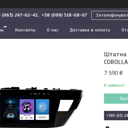
 (063) 247-62-42, +38 (099) 518-08-07
Зателефонува
ры
Контакты
О нас
Доставка и оплата
От
Штатна 
COROLLA 
7 590 ₴
В наявності
Куп
+380 (63) 2