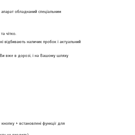
, апарат обладнаний спеціальним
а чітко.
кі відбивають наличик пробок і актуальний
 Ви вже в дорозі, і на Вашому шляху
 кнопку + встановлені функції для
кту не входить)