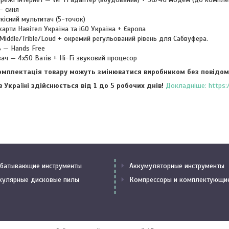
— синя
ткісний мультитач (5-точок)
арти Навітел Україна та iGO Україна + Європа
iddle/Trible/Loud + окремий регульований рівень для Сабвуфера.
 — Hands Free
ач — 4x50 Ватів + Hi-Fi звуковий процесор
омплектація товару можуть змінюватися виробником без повідом
 Україні здійснюється від 1 до 5 робочих днів!
Докладніше: https:/
батывающие инструменты
Аккумуляторные инструменты
кулярные дисковые пилы
Компрессоры и комплектующи