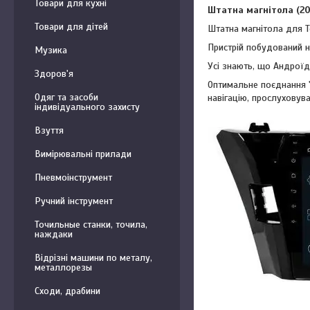
Товари для кухні
Штатна магнітола (20
Товари для дітей
Штатна магнітола для T
Пристрій побудований н
Музика
Усі знають, що Андроїд
Здоров'я
Оптимальне поєднання "
Одяг та засоби
навігацію, прослуховув
індивідуального захисту
Взуття
Вимірювальні прилади
Пневмоінструмент
Ручний інструмент
Точильные станки, точила,
наждаки
Відрізні машини по металу,
металлорезы
Сходи, драбини