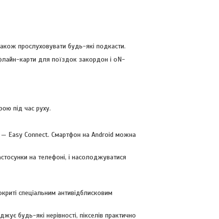
а також прослуховувати будь-які подкасти.
офлайн-карти для поїздок закордон і оN-
ою під час руху.
— Easy Connect. Смартфон на Android можна
астосунки на телефоні, і насолоджуватися
окриті спеціальним антивідблисковим
жує будь-які нерівності, пікселів практично