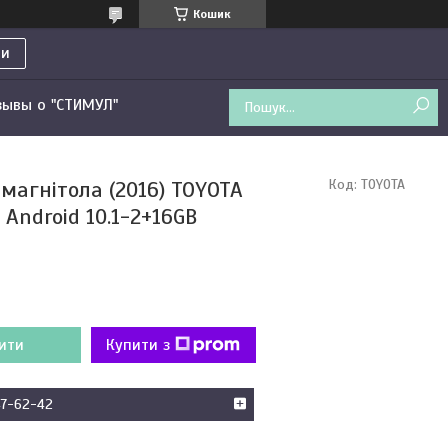
Кошик
ти
зывы о "СТИМУЛ"
магнітола (2016) TOYOTA
Код:
TOYOTA
Android 10.1-2+16GB
ити
Купити з
47-62-42