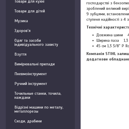
Товари для кухні
господарстві з бензопи
зроблений великий вирі
Товари для дітей
9 зубцями, встановлени
ступеня надійності з 4 
Музика
Технічні характерист
Здоров'я
Довжина шини 45
Ширина паза 1,3
Одяг та засоби
індивідуального захисту
45 см 1,3 3/8" P 
Компанія STIHL залиш
Взуття
додаткове обладнанн
Вимірювальні прилади
Пневмоінструмент
Ручний інструмент
Точильные станки, точила,
наждаки
Відрізні машини по металу,
металлорезы
Сходи, драбини