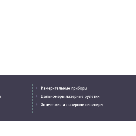
Измерительные приборы
е
Дальномеры,лазерные рулетки
Оптические и лазерные нивелиры