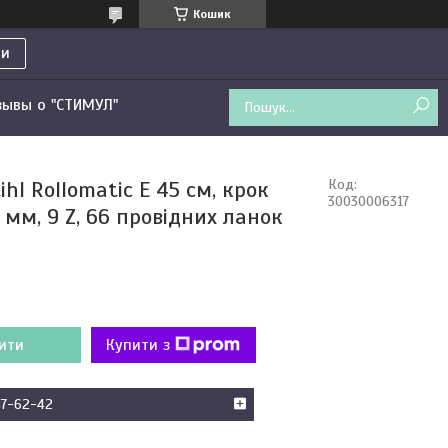
Кошик
ти
зывы о "СТИМУЛ"
hl Rollomatic E 45 см, крок
Код:
30030006317
.3 мм, 9 Z, 66 провідних ланок
ити
Купити з
47-62-42