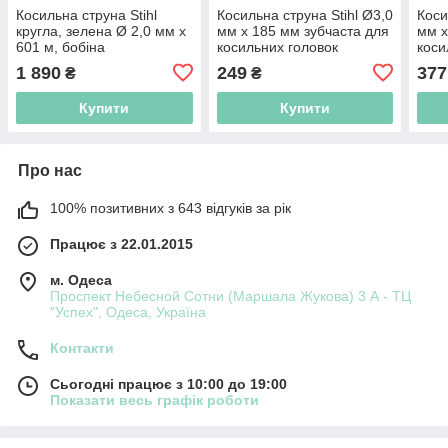
Косильна струна Stihl
Косильна струна Stihl Ø3,0
Коси
кругла, зелена Ø 2,0 мм x
мм x 185 мм зубчаста для
мм x
601 м, бобіна
косильних головок
коси
DuroCut 20-2, 40-4 (20 шт.
Duro
1 890
249
377
₴
₴
в пакованні)
пако
Купити
Купити
Про нас
100% позитивних з 643 відгуків за рік
Працює з 22.01.2015
м. Одеса
Проспект Небесной Сотни (Маршала Жукова) 3 А - ТЦ
"Успех", Одеса, Україна
Контакти
Сьогодні працює з 10:00 до 19:00
Показати весь графік роботи