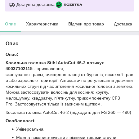
Доступна доставка
Опис
Характеристики
Відгуки про товар
Доставка
Опис
Опис:
Косильна головка Stihl AutoCut 46-2 артикул
40037102115
- призначення,
скошування травы, очищення площі от бур'янів, висохлої трав
и або зарослою території. Автоматичне регулювання довжини
косильних струн під час зіткнення косильної головки з землею.
Можна застосовувати волосінь для косіння: круглу,
малошумну, квадратну, п'ятикутну, трикомпонентну CF3
Pro. Застосовується тільки із захисним щитком.
Косильна головка AutoCut 46-2 (підходить для FS 260 — 490)
Особливості:
Універсальна
Можна використовувати з різними типами струни