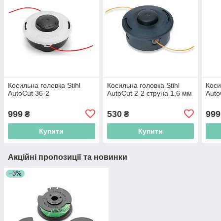
Косильна головка Stihl
Косильна головка Stihl
Коси
AutoCut 36-2
AutoCut 2-2 струна 1,6 мм
Auto
999
530
999
₴
₴
Купити
Купити
Акційні пропозиції та новинки
–3%