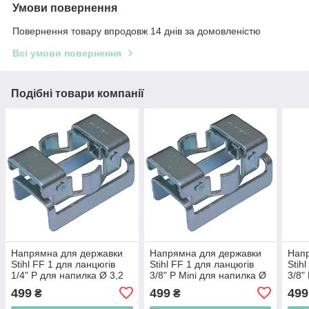
Умови повернення
Повернення товару впродовж 14 днів за домовленістю
Всі умови повернення
Подібні товари компанії
Напрямна для державки
Напрямна для державки
Нап
Stihl FF 1 для ланцюгів
Stihl FF 1 для ланцюгів
Stih
1/4" P для напилка Ø 3,2
3/8" P Mini для напилка Ø
3/8"
мм, кріплення для шини
4,0 мм, кріплення для
мм, 
499
499
499
₴
₴
шини