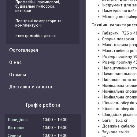
Професійні, промислові,
Інструмент для за
будівельні пилососи,
витяжки
Намотування каб
Мішок для прибир
Повітряні компресори та
Технічні характерист
комплектуючі
Габарити 726 x 4
Електромобілі дитячі
Опорна поверхня
Макс. ширина роз
Фотогалерея
Макс. глибина ро
Розмір пропилу 9
О нас
Розмір пропилу 4
Налаштування сто
Нахил пиляльного
Отзывы
Пиляльне полотн
Номінальна спож
Доставка и оплата
Номінальна спожи
Номінальна спож
Кількість оберті
Графік роботи
Кількість оберті
Швидкість різанн
Понеділок
10:00
19:00
Вага 16.1 кг
Довжина кабелю
Вівторок
10:00
19:00
Звукова емісія
Середа
10:00
19:00