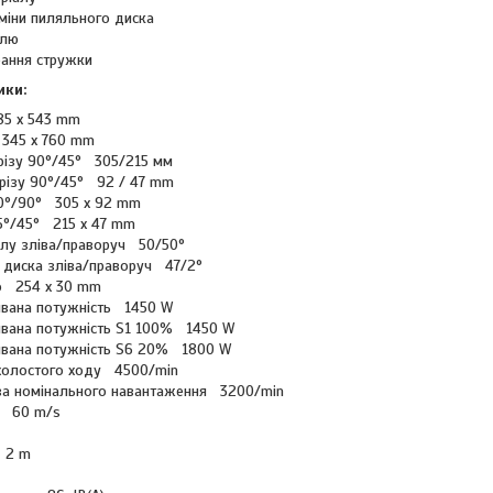
міни пиляльного диска
елю
ання стружки
ики:
85 x 543 mm
 345 x 760 mm
різу 90°/45° 305/215 мм
зрізу 90°/45° 92 / 47 mm
0°/90° 305 x 92 mm
5°/45° 215 x 47 mm
лу зліва/праворуч 50/50°
 диска зліва/праворуч 47/2°
о 254 x 30 mm
ивана потужність 1450 W
вана потужність S1 100% 1450 W
ивана потужність S6 20% 1800 W
в холостого ходу 4500/min
в за номінального навантаження 3200/min
я 60 m/s
 2 m