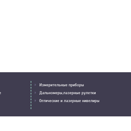
Измерительные приборы
е
Дальномеры,лазерные рулетки
Оптические и лазерные нивелиры