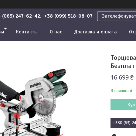
 (063) 247-62-42, +38 (099) 518-08-07
Зателефонува
ры
Контакты
О нас
Доставка и оплата
От
Торцюва
Безплат
16 699 ₴
В наявності
Куп
+380 (63) 2