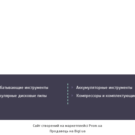
батывающие инструменты
Аккумуляторные инструменты
кулярные дисковые пилы
Компрессоры и комплектующи
Сайт створений на маркетплейсі
Prom.ua
Продавець на Bigl.ua