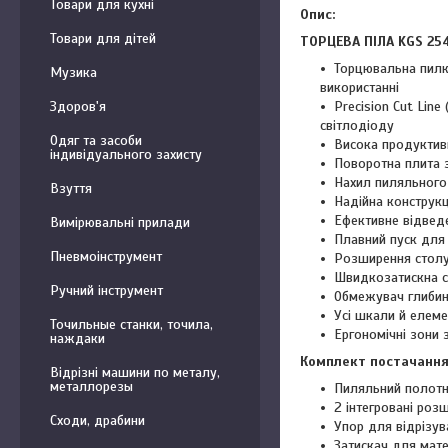
Товари для кухні
Опис:
Товари для дітей
ТОРЦЕВА ПІЛА KGS 25
Торцювальна пилка
Музика
використанні
Здоров'я
Precision Cut Lin
світлодіоду
Одяг та засоби
Висока продуктивн
індивідуального захисту
Поворотна плита з
Нахил пиляльного 
Взуття
Надійна конструкц
Ефективне відвед
Вимірювальні прилади
Плавний пуск для 
Пневмоінструмент
Розширення столу 
Швидкозатискна ст
Ручний інструмент
Обмежувач глибин
Усі шкали й елеме
Точильные станки, точила,
Ергономічні зони
наждаки
Комплект постачання
Відрізні машини по металу,
металлорезы
Пиляльний полотно
2 інтегровані роз
Сходи, драбини
Упор для відрізу
Затискач для мате