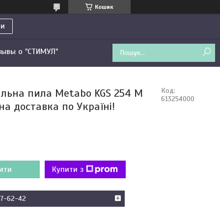
Кошик
ти
зывы о "СТИМУЛ"
льна пила Metabo KGS 254 M
Код:
613254000
на доставка по Україні!
ити
Купити з
47-62-42