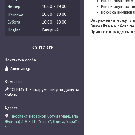
Рівень звукового
Четвер
10:00
19:00
Рівень звукової п
Похибка вимірюва
Пʼятниця
10:00
19:00
Зображення можуть ві
Субота
10:00
18:00
Зважайте на обсяг по
Неділя
Вихідний
Приладдя входять до 
Контакти
Александр
"СТИМУЛ" - інструменти для дому та
роботи.
Проспект Небесной Сотни (Маршала
Жукова) 3 А - ТЦ "Успех", Одеса, Україн
а