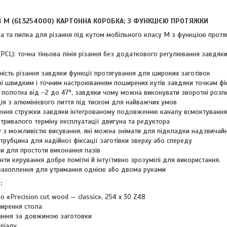
4 M (613254000) КАРТОННА КОРОБКА; З ФУНКЦІЄЮ ПРОТЯЖКИ
 та пилка для різання під кутом мобільного класу M з функцією протяг
e (PCL): точна тіньова лінія різання без додаткового регулювання зав
ість різання завдяки функції протягування для широких заготівок
і швидким і точним настроюванням поширених кутів завдяки точкам фік
полотна від -2 до 47°, завдяки чому можна виконувати зворотні розп
ія з алюмінієвого лиття під тиском для найважчих умов
ення стружки завдяки інтегрованому подовженню каналу всмоктування
тривалого терміну експлуатації двигуна та редуктора
з можливістю висування, які можна знімати для підкладки надзвичайн
рубцина для надійної фіксації заготівки зверху або спереду
и для простоти виконання пазів
нти керування добре помітні й інтуїтивно зрозумілі для використання.
 захоплення для утримання однією або двома руками
:
 «Precision cut wood — classic», 254 x 30 Z48
ширення стола
вання за довжиною заготовки
ріалу