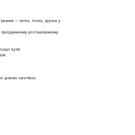
ування — легка, точна, зручна у
дяки продуманому розташованому
сації кутів
или.
о довгих заготівок.