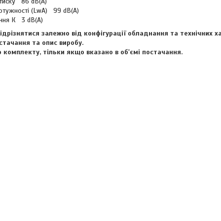
 тиску 86 dB(A)
отужності (LwA) 99 dB(A)
ння К 3 dB(A)
дрізнятися залежно від конфігурації обладнання та технічних х
стачання та опис виробу.
комплекту, тільки якщо вказано в об'ємі постачання.