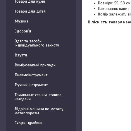
Товари для кухні
Розміри: 55-58 см
Паковання: пакет
Товари для дітей
Колір залежить ві
Музика
Цілісність товару не
Здоров'я
Одяг та засоби
індивідуального захисту
Взуття
Вимірювальні прилади
Пневмоінструмент
Ручний інструмент
Точильные станки, точила,
наждаки
Відрізні машини по металу,
металлорезы
Сходи, драбини