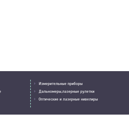
Измерительные приборы
е
Дальномеры,лазерные рулетки
Оптические и лазерные нивелиры