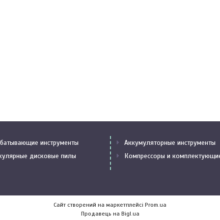
батывающие инструменты
Аккумуляторные инструменты
кулярные дисковые пилы
Компрессоры и комплектующи
Сайт створений на маркетплейсі
Prom.ua
Продавець на Bigl.ua