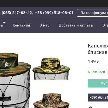
 (063) 247-62-42, +38 (099) 518-08-07
Зателефонува
ры
Контакты
О нас
Доставка и оплата
От
Капелюх
блискав
199 ₴
В наявності
Куп
+380 (63) 2