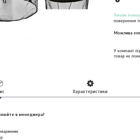
повернення т
У компанії п
товар не пок
ис
Характеристики
очнюйте в менеджера!
омаринник
ер