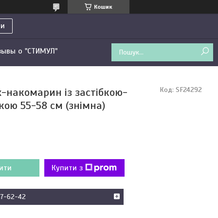
Кошик
ти
зывы о "СТИМУЛ"
-накомарин із застібкою-
Код:
SF24292
кою 55-58 см (знімна)
ити
Купити з
47-62-42