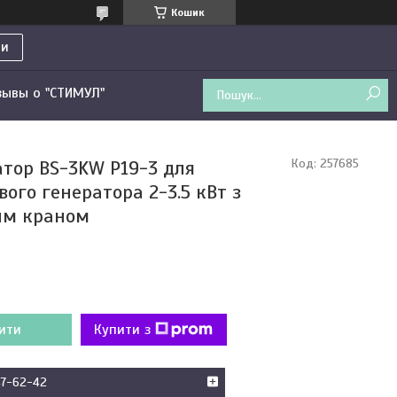
Кошик
ти
зывы о "СТИМУЛ"
тор BS-3KW P19-3 для
Код:
257685
ого генератора 2-3.5 кВт з
им краном
ити
Купити з
47-62-42