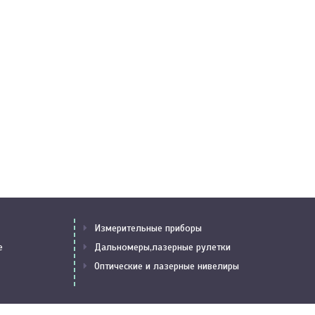
Измерительные приборы
е
Дальномеры,лазерные рулетки
Оптические и лазерные нивелиры