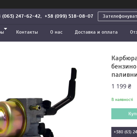
 (063) 247-62-42, +38 (099) 518-08-07
Зателефонува
ры
Контакты
О нас
Доставка и оплата
От
Карбюра
бензинов
паливн
1 199 ₴
В наявності
Куп
+380 (63) 2