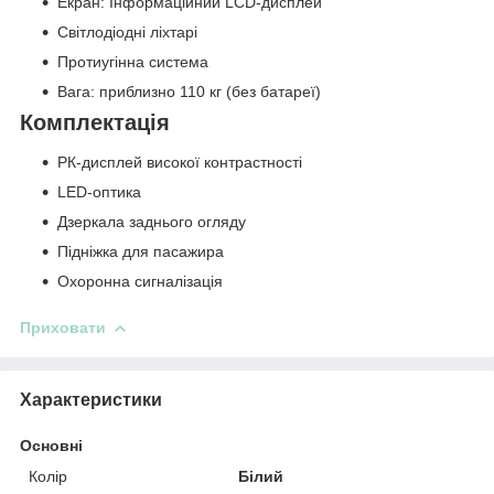
Екран: Інформаційний LCD-дисплей
Світлодіодні ліхтарі
Протиугінна система
Вага: приблизно 110 кг (без батареї)
Комплектація
РК-дисплей високої контрастності
LED-оптика
Дзеркала заднього огляду
Підніжка для пасажира
Охоронна сигналізація
Приховати
Характеристики
Основні
Колір
Білий