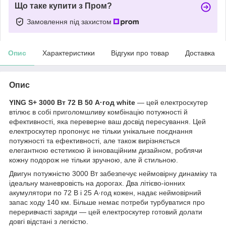
Що таке купити з Пром?
Замовлення під захистом
Опис
Характеристики
Відгуки про товар
Доставка
Опис
YING S+ 3000 Вт 72 В 50 А·год white
— цей електроскутер
втілює в собі приголомшливу комбінацію потужності й
ефективності, яка переверне ваш досвід пересування. Цей
електроскутер пропонує не тільки унікальне поєднання
потужності та ефективності, але також вирізняється
елегантною естетикою й інноваційним дизайном, роблячи
кожну подорож не тільки зручною, але й стильною.
Двигун потужністю 3000 Вт забезпечує неймовірну динаміку та
ідеальну маневровість на дорогах. Два літієво-іонних
акумулятори по 72 В і 25 А·год кожен, надає неймовірний
запас ходу 140 км. Більше немає потреби турбуватися про
переривчасті заряди — цей електроскутер готовий долати
довгі відстані з легкістю.