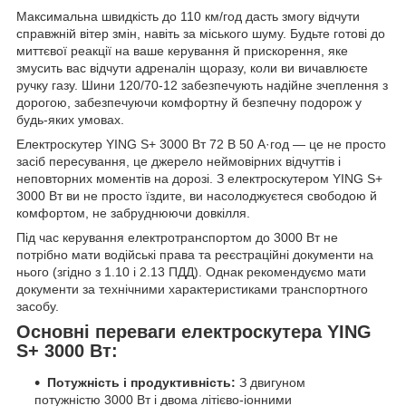
Максимальна швидкість до 110 км/год дасть змогу відчути
справжній вітер змін, навіть за міського шуму. Будьте готові до
миттєвої реакції на ваше керування й прискорення, яке
змусить вас відчути адреналін щоразу, коли ви вичавлюєте
ручку газу. Шини 120/70-12 забезпечують надійне зчеплення з
дорогою, забезпечуючи комфортну й безпечну подорож у
будь-яких умовах.
Електроскутер YING S+ 3000 Вт 72 В 50 А·год — це не просто
засіб пересування, це джерело неймовірних відчуттів і
неповторних моментів на дорозі. З електроскутером YING S+
3000 Вт ви не просто їздите, ви насолоджуєтеся свободою й
комфортом, не забруднюючи довкілля.
Під час керування електротранспортом до 3000 Вт не
потрібно мати водійські права та реєстраційні документи на
нього (згідно з 1.10 і 2.13 ПДД). Однак рекомендуємо мати
документи за технічними характеристиками транспортного
засобу.
Основні переваги електроскутера YING
S+ 3000 Вт:
Потужність і продуктивність:
З двигуном
потужністю 3000 Вт і двома літієво-іонними