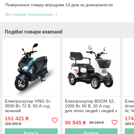
Повернення товару впродовж 14 днів за домовленістю
Всі умови повернення
Подібні товари компанії
Електроскутер YING S+
Електроскутер BOOM S2,
Елек
3000 Вт, 72 В, 50 А·год,
1000 Вт, 60 В, 20 А·год
driv
зелений
для літніх людей і людей з
Аг, 
особливими потребами
151 421
174
₴
80 845
₴
85 100 ₴
159 390 ₴
183 5
Купити
Купити