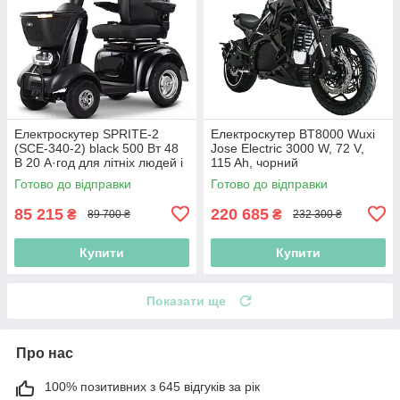
Електроскутер SPRITE-2
Електроскутер BT8000 Wuxi
(SCE-340-2) black 500 Вт 48
Jose Electric 3000 W, 72 V,
В 20 А·год для літніх людей і
115 Ah, чорний
людей з особливими
Готово до відправки
Готово до відправки
потребами
85 215
220 685
₴
₴
89 700 ₴
232 300 ₴
Купити
Купити
Показати ще
Про нас
100% позитивних з 645 відгуків за рік