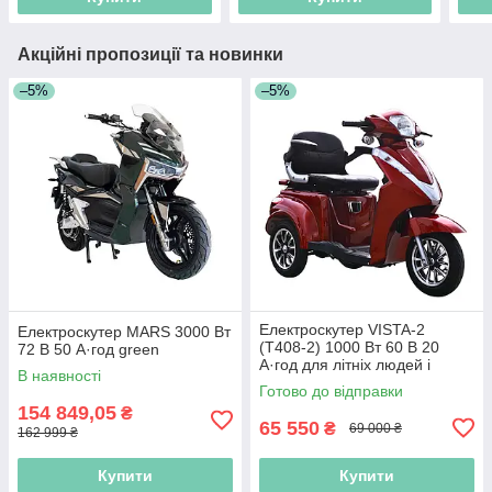
Акційні пропозиції та новинки
–5%
–5%
Електроскутер VISTA-2
Електроскутер MARS 3000 Вт
(T408-2) 1000 Вт 60 В 20
72 В 50 А·год green
А·год для літніх людей і
В наявності
людей з особливими
Готово до відправки
потребами
154 849,05
₴
65 550
₴
69 000 ₴
162 999 ₴
Купити
Купити