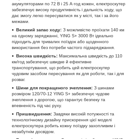
акумуляторами по 72 В і 25 А·год кожен, електроскутер
забезпечує високу продуктивність і дальність ходу, що
дає змогу легко пересуватися як у місті, так і за його
межами.
Великий запас ходу:
З можливістю проїхати 140 км
на одному заряджанні, YING S+ 3000 Вт ідеально
підходить для тривалих поїздок або щоденного
використання без потреби частого підзаряджання.
Висока швидкість:
Максимальна швидкість до 110
км/год забезпечує швидке й ефективне
транспортування, що робить цей електроскутер
чудовим засобом пересування як для роботи, так і для
розваг.
Шини для покращеного зчеплення:
З шинами
розміром 120/70-12 YING S+ забезпечує чудове
зчеплення з дорогою, що гарантує безпеку та
впевненість під час руху.
Пришвидшення:
Завдяки високій потужності та
технологічному дизайну прискорення цієї моделі
електроскутера робить кожну поїздку захопливим і
незабутнім досвідом.