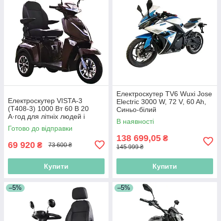
Електроскутер TV6 Wuxi Jose
Електроскутер VISTA-3
Electric 3000 W, 72 V, 60 Ah,
(T408-3) 1000 Вт 60 В 20
Синьо-білий
А·год для літніх людей і
В наявності
людей з особливими
Готово до відправки
потребами
138 699,05
₴
69 920
₴
73 600 ₴
145 999 ₴
Купити
Купити
–5%
–5%