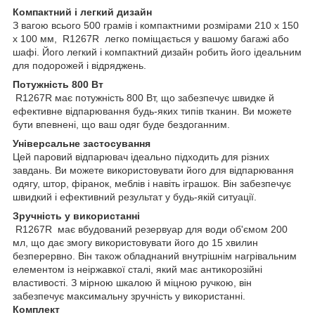
Компактний і легкий дизайн
З вагою всього 500 грамів і компактними розмірами 210 x 150
x 100 мм, R1267R легко поміщається у вашому багажі або
шафі. Його легкий і компактний дизайн робить його ідеальним
для подорожей і відряджень.
Потужність 800 Вт
R1267R має потужність 800 Вт, що забезпечує швидке й
ефективне відпарювання будь-яких типів тканин. Ви можете
бути впевнені, що ваш одяг буде бездоганним.
Універсальне застосування
Цей паровий відпарювач ідеально підходить для різних
завдань. Ви можете використовувати його для відпарювання
одягу, штор, фіранок, меблів і навіть іграшок. Він забезпечує
швидкий і ефективний результат у будь-якій ситуації.
Зручність у використанні
R1267R має вбудований резервуар для води об'ємом 200
мл, що дає змогу використовувати його до 15 хвилин
безперервно. Він також обладнаний внутрішнім нагрівальним
елементом із неіржавкої сталі, який має антикорозійні
властивості. З мірною шкалою й міцною ручкою, він
забезпечує максимальну зручність у використанні.
Комплект