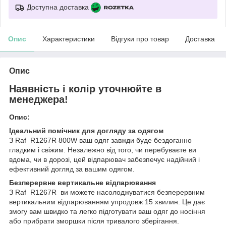
Доступна доставка
Опис
Характеристики
Відгуки про товар
Доставка
Опис
Наявність і колір уточнюйте в
менеджера!
Опис:
Ідеальний помічник для догляду за одягом
З Raf R1267R 800W ваш одяг завжди буде бездоганно
гладким і свіжим. Незалежно від того, чи перебуваєте ви
вдома, чи в дорозі, цей відпарювач забезпечує надійний і
ефективний догляд за вашим одягом.
Безперервне вертикальне відпарювання
З Raf R1267R ви можете насолоджуватися безперервним
вертикальним відпарюванням упродовж 15 хвилин. Це дає
змогу вам швидко та легко підготувати ваш одяг до носіння
або прибрати зморшки після тривалого зберігання.