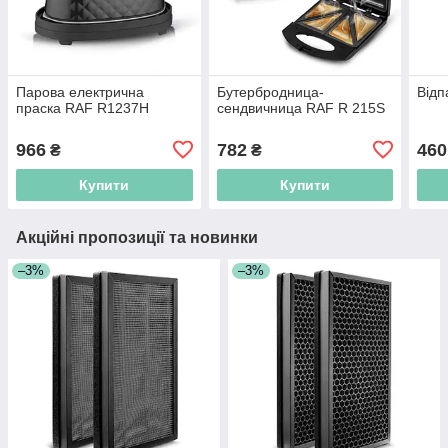
Парова електрична
Бутербродница-
Від
праска RAF R1237H
сендвичница RAF R 215S
966
782
460
₴
₴
Купити
Купити
Акційні пропозиції та новинки
–3%
–3%