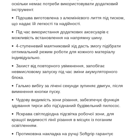
оскільки немає потреби використовувати додатковий
інструмент.
Підошва виготовлена з алюмінієвого лиття під тиском,
що надає їй легкості та надійності.
Під час використання додаткових аксесуарів є
можливість встановлення на напрямну шину.
4-ступеневий маятниковий хід дасть змогу підібрати
оптимальний режим роботи для кожного матеріалу
індивідуально.
Захист від повторного увімкнення, запобігає
невмисловому запуску під час зміни акумуляторного
блока.
Гальмо вибігу за лічені секунди зупиняє двигун, після
вимкнення кнопки пуску.
Чудову видимість зони різання, забезпечує функція
здування тирси або під'єднаний будівельний пилосос.
Яскрава світлодіодна підсвітка робочої зони, для
кращої видимості лінії різання в місцях із поганим
освітленням.
Протиковзна накладка на ручці Softgrip гарантує