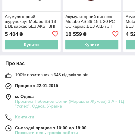
Акумуляторний
Акумуляторний пилосос
Акум
шурупокрут Metabo BS 18
Metabo AS 36-18 L 20 PC-
Meta
L BL каркас БЕЗ АКБ і ЗП!
CC каркас.БЕЗ АКБ і ЗП!
БЕЗ 
Безкоштовна доставка по
Безкоштовна доставка по
Безк
5 404
18 559
4 5
₴
₴
Україні!
Україні!
Украї
Купити
Купити
Про нас
100% позитивних з 648 відгуків за рік
Працює з 22.01.2015
м. Одеса
Проспект Небесной Сотни (Маршала Жукова) 3 А - ТЦ
"Успех", Одеса, Україна
Контакти
Сьогодні працює з 10:00 до 19:00
Показати весь графік роботи