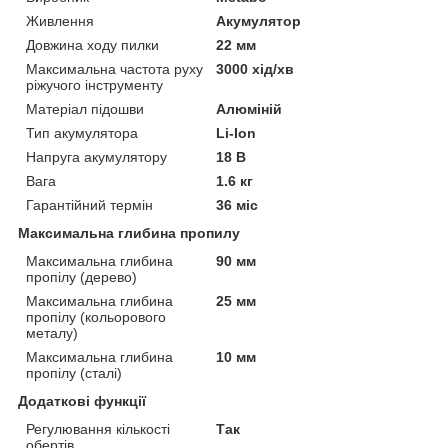
Живлення
Акумулятор
Довжина ходу пилки
22 мм
Максимальна частота руху
3000 хід/хв
ріжучого інструменту
Матеріал підошви
Алюміній
Тип акумулятора
Li-Ion
Напруга акумулятору
18 В
Вага
1.6 кг
Гарантійний термін
36 міс
Максимальна глибина пропилу
Максимальна глибина
90 мм
пропілу (дерево)
Максимальна глибина
25 мм
пропілу (кольорового
металу)
Максимальна глибина
10 мм
пропілу (сталі)
Додаткові функції
Регулювання кількості
Так
обертів