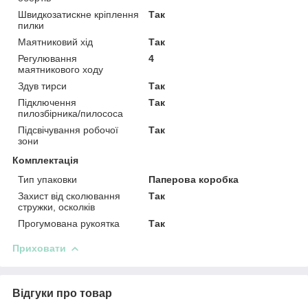
Швидкозатискне кріплення
Так
пилки
Маятниковий хід
Так
Регулювання
4
маятникового ходу
Здув тирси
Так
Підключення
Так
пилозбірника/пилососа
Підсвічування робочої
Так
зони
Комплектація
Тип упаковки
Паперова коробка
Захист від сколювання
Так
стружки, осколків
Прогумована рукоятка
Так
Приховати
Відгуки про товар