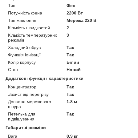
Тип
Фен
Потужність фена
2200 Вт
Тип живлення
Мережа 220 В
Кількість швидкостей
2
Кількість температурних
3
режимів
Холодний обдув
Так
Функція іонізації
Так
Колір корпусу
Білий
Стан
Новий
Додаткові функції і характеристики
Концентратор
Так
Захист від перегріву
Так
Довжина мережевого
1.8 м
шнура
Петелька для
Так
підвішування
Габаритні розміри
Вага
0.9 кг