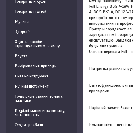
мА·год забезпечує живл
Товари для кухні
Full Energy BBGP-18W M
Товари для дітей
А, DC 5 В/2 А, DC 12В/
пристроїв, як-от роут
Музика
використання та професі
Пристрій заряджається 
Здоров'я
заряджанням і розрядж
експлуатацію. Завдяки 
Одяг та засоби
будь-яких умовах.
індивідуального захисту
Основні переваги Full 
Взуття
Вимірювальні прилади
Підтримка різних напруг
Пневмоінструмент
Багатофункціональні вих
Ручний інструмент
приладами.
Точильные станки, точила,
наждаки
Надійний захист: Захис
Відрізні машини по металу,
металлорезы
Компактність і легкість
Сходи, драбини