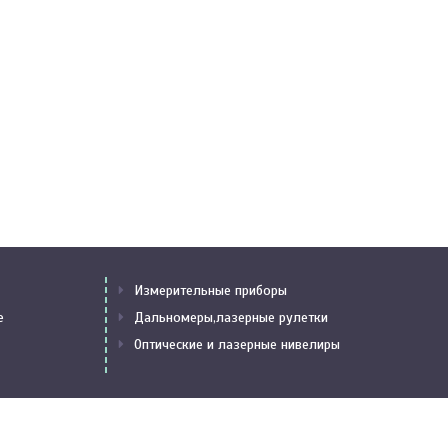
Измерительные приборы
е
Дальномеры,лазерные рулетки
Оптические и лазерные нивелиры