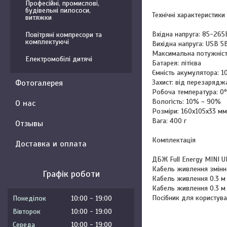
Професійні, промислові,
будівельні пилососи,
Технічні характеристики
витяжки
Вхідна напруга: 85-265
Повітряні компресори та
комплектуючі
Вихідна напруга: USB 5
Максимальна потужніст
Електромобілі дитячі
Батарея: літієва
Ємність акумулятора: 1
Захист: від перезаряд
Фотогалерея
Робоча температура: 0°
Вологість: 10% ~ 90%
О нас
Розміри: 160x105x33 мм
Вага: 400 г
Отзывы
Комплектація
Доставка и оплата
ДБЖ Full Energy MINI 
Кабель живлення змінно
Графік роботи
Кабель живлення 0.3 м п
Кабель живлення 0.3 м п
Посібник для користув
Понеділок
10:00
19:00
Вівторок
10:00
19:00
Середа
10:00
19:00