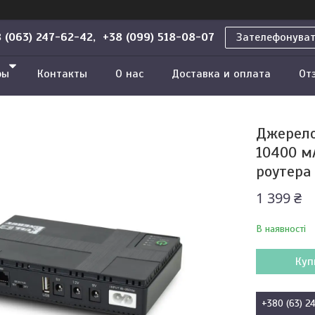
 (063) 247-62-42, +38 (099) 518-08-07
Зателефонува
ры
Контакты
О нас
Доставка и оплата
От
Джерело
10400 мА
роутера
1 399 ₴
В наявності
Куп
+380 (63) 2