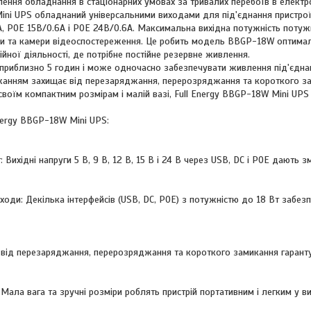
ення обладнання в стаціонарних умовах за тривалих перебоїв в електр
ini UPS обладнаний універсальними виходами для під'єднання пристрої
1А, POE 15В/0.6А і POE 24В/0.6А. Максимальна вихідна потужність потуж
ери та камери відеоспостереження. Це робить модель BBGP-18W оптим
йної діяльності, де потрібне постійне резервне живлення.
приблизно 5 годин і може одночасно забезпечувати живлення під'єднан
анням захищає від перезаряджання, перерозряджання та короткого зам
своїм компактним розмірам і малій вазі, Full Energy BBGP-18W Mini UPS
Energy BBGP-18W Mini UPS:
: Вихідні напруги 5 В, 9 В, 12 В, 15 В і 24 В через USB, DC і POE дають з
оди: Декілька інтерфейсів (USB, DC, POE) з потужністю до 18 Вт забезп
т від перезаряджання, перерозряджання та короткого замикання гаранту
: Мала вага та зручні розміри роблять пристрій портативним і легким у ви