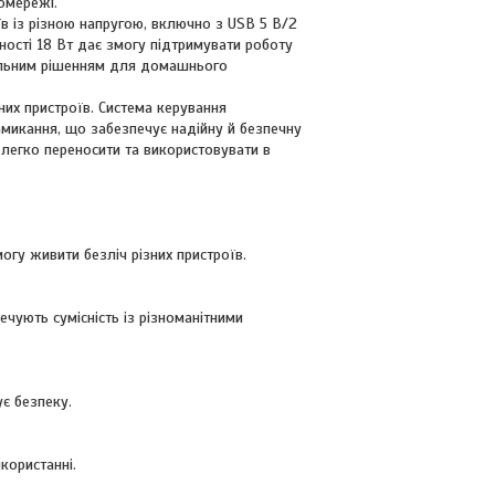
омережі.
в із різною напругою, включно з USB 5 В/2
ності 18 Вт дає змогу підтримувати роботу
альним рішенням для домашнього
их пристроїв. Система керування
икання, що забезпечує надійну й безпечну
 легко переносити та використовувати в
могу живити безліч різних пристроїв.
ечують сумісність із різноманітними
є безпеку.
користанні.