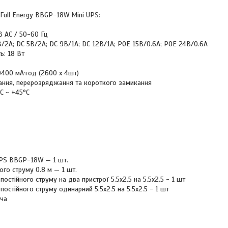
 Full Energy BBGP-18W Mini UPS:
В AC / 50-60 Гц
В/2А; DC 5В/2А; DC 9В/1А; DC 12В/1А; POE 15В/0.6А; POE 24В/0.6А
ь: 18 Вт
0400 мА·год (2600 х 4шт)
жання, перерозряджання та короткого замикання
C ~ +45°C
UPS BBGP-18W — 1 шт.
го струму 0.8 м — 1 шт.
остійного струму на два пристрої 5.5x2.5 на 5.5x2.5 - 1 шт
остійного струму одинарний 5.5x2.5 на 5.5x2.5 - 1 шт
ача