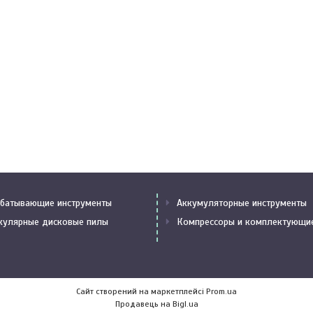
батывающие инструменты
Аккумуляторные инструменты
кулярные дисковые пилы
Компрессоры и комплектующи
Сайт створений на маркетплейсі
Prom.ua
Продавець на Bigl.ua