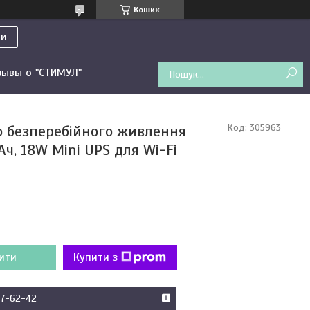
Кошик
ти
зывы о "СТИМУЛ"
 безперебійного живлення
Код:
305963
ч, 18W Mini UPS для Wi-Fi
ити
Купити з
47-62-42