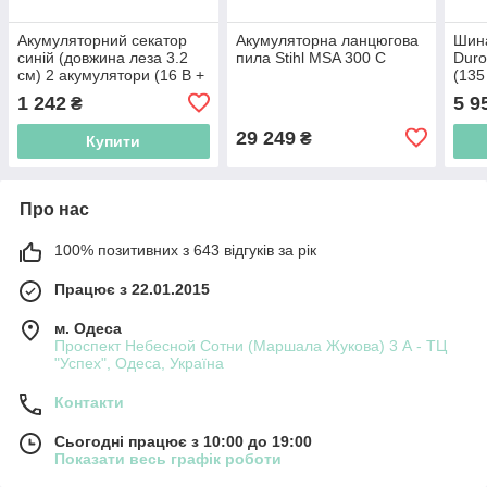
Акумуляторний секатор
Акумуляторна ланцюгова
Шина
синій (довжина леза 3.2
пила Stihl MSA 300 C
Duro
см) 2 акумулятори (16 В +
(135 
7 В)
мм
1 242
5 9
₴
29 249
₴
Купити
Про нас
100% позитивних з 643 відгуків за рік
Працює з 22.01.2015
м. Одеса
Проспект Небесной Сотни (Маршала Жукова) 3 А - ТЦ
"Успех", Одеса, Україна
Контакти
Сьогодні працює з 10:00 до 19:00
Показати весь графік роботи