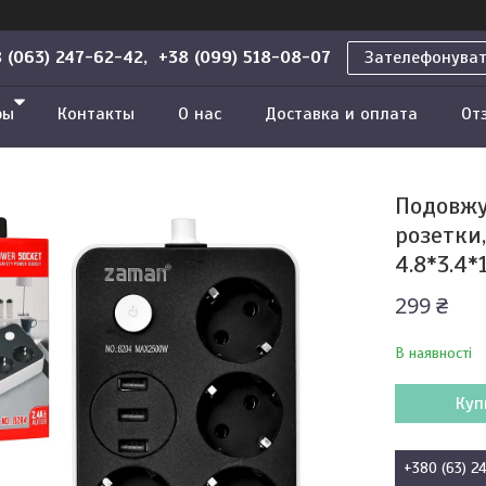
 (063) 247-62-42, +38 (099) 518-08-07
Зателефонува
ры
Контакты
О нас
Доставка и оплата
От
Подовжу
розетки,
4.8*3.4*
299 ₴
В наявності
Куп
+380 (63) 2