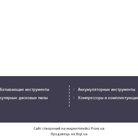
батывающие инструменты
Аккумуляторные инструменты
кулярные дисковые пилы
Компрессоры и комплектующи
Сайт створений на маркетплейсі
Prom.ua
Продавець на Bigl.ua