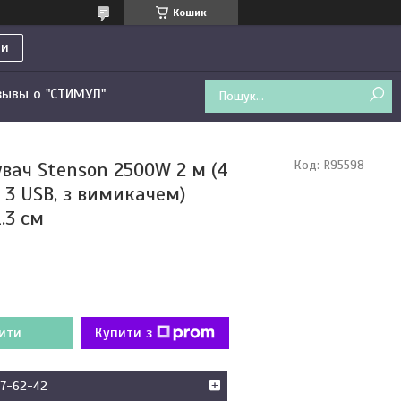
Кошик
ти
зывы о "СТИМУЛ"
вач Stenson 2500W 2 м (4
Код:
R95598
 3 USB, з вимикачем)
1.3 см
ити
Купити з
47-62-42