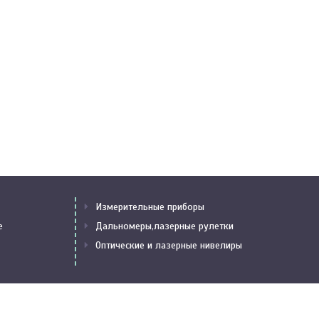
Измерительные приборы
е
Дальномеры,лазерные рулетки
Оптические и лазерные нивелиры