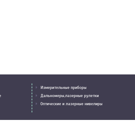
Измерительные приборы
е
Дальномеры,лазерные рулетки
Оптические и лазерные нивелиры