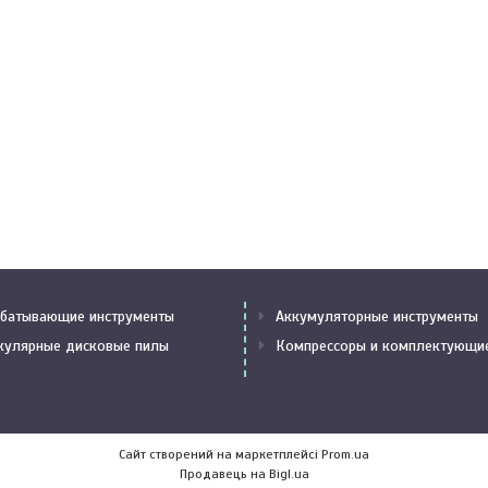
батывающие инструменты
Аккумуляторные инструменты
кулярные дисковые пилы
Компрессоры и комплектующи
Сайт створений на маркетплейсі
Prom.ua
Продавець на Bigl.ua