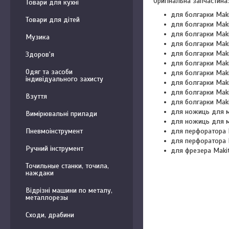
Оригінальна запчастина:
Товари для кухні
для болгарки Mak
Товари для дітей
для болгарки Mak
для болгарки Mak
Музика
для болгарки Mak
для болгарки Mak
Здоров'я
для болгарки Mak
Одяг та засоби
для болгарки Mak
індивідуального захисту
для болгарки Mak
для болгарки Mak
Взуття
для болгарки Mak
для ножиць для м
Вимірювальні прилади
для ножиць для м
для перфоратора 
Пневмоінструмент
для перфоратора 
Ручний інструмент
для фрезера Maki
Точильные станки, точила,
наждаки
Відрізні машини по металу,
металлорезы
Сходи, драбини