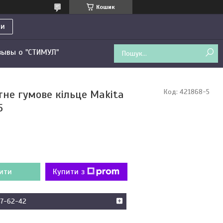
Кошик
ти
зывы о "СТИМУЛ"
тне гумове кільце Makita
Код:
421868-5
5
ити
Купити з
47-62-42