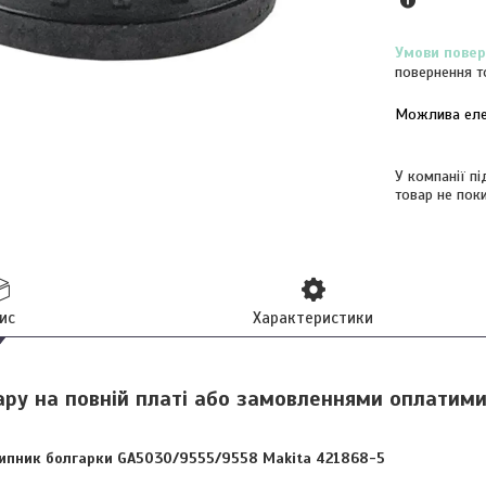
повернення т
У компанії п
товар не пок
ис
Характеристики
ару на повній платі або замовленнями оплатим
шипник болгарки GA5030/9555/9558 Makita 421868-5