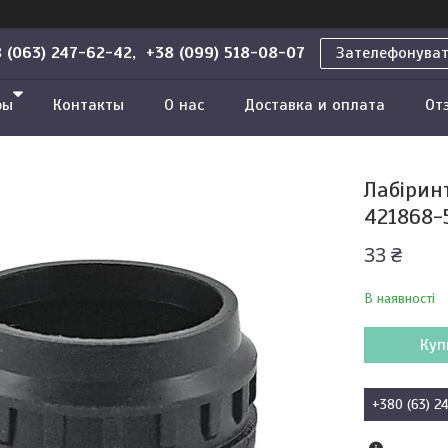
 (063) 247-62-42, +38 (099) 518-08-07
Зателефонува
ры
Контакты
О нас
Доставка и оплата
От
Лабірин
421868-
33 ₴
В наявності
Куп
+380 (63) 2