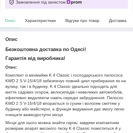
Замовлення під захистом
Опис
Характеристики
Відгуки про товар
Доставка
Опис
Безкоштовна доставка по Одесі!
Гарантія від виробника!
Опис:
Комплект із мінімийки K 4 Classic і господарського пилососа
KWD 2 S V-15/4/18 забезпечує повний цикл прибирання як на
вулиці, так і в будинку. K 4 Classic ідеально підходить для
миття садових огорож, велосипедів і невеликих автомобілів,
ефективно видаляючи навіть середні забруднення. Пилосос
KWD 2 S V-15/4/18 впорається із сухим і вологим сміттям у
будинку або майстерні, а функція видування дає змогу легко
очищати важкодоступні місця.
Місце для нього можна знайти скрізь: завдяки компактним
розмірам апарат високого тиску K 4 Classic поміститься й у