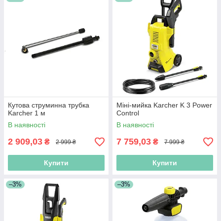
Кутова струминна трубка
Міні-мийка Karcher K 3 Power
Karcher 1 м
Control
В наявності
В наявності
2 909,03
7 759,03
₴
₴
2 999 ₴
7 999 ₴
Купити
Купити
–3%
–3%