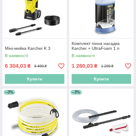
Комплект пінна насадка
Міні-мийка Karcher K 3
Karcher + UltraFoam 1 л
В наявності
В наявності
6 304,03
1 260,03
₴
₴
6 499 ₴
1 299 ₴
Купити
Купити
–3%
–3%