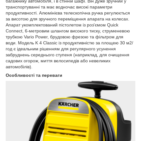
багажнику автомобіля, і в стінній шафі. Він дуже зручний у
транспортуванні та має водночас високі параметри
продуктивності. Алюмінієва телескопічна ручка регулюється
за висотою для зручного переміщення апарата на колесах.
Апарат укомплектований пістолетом із роз'ємом Quick
Connect, 6-метровим шлангом високого тиску, струменевою
трубкою Vario Power, брудовою фрезою та фільтром для
води. Модель K 4 Classic із продуктивністю за площею 30 м2/
год є ідеальним рішенням для регулярного усунення
забруднень середнього ступеня (наприклад, для очищення
садових огорож, миття велосипедів або невеликих
автомобілів).
Особливості та переваги