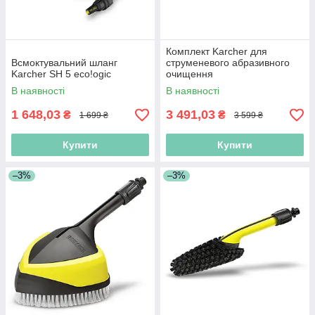
Комплект Karcher для
Всмоктувальний шланг
струменевого абразивного
Karcher SH 5 eco!ogic
очищення
В наявності
В наявності
1 648,03
3 491,03
₴
₴
1 699 ₴
3 599 ₴
Купити
Купити
–3%
–3%