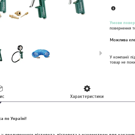
повернення т
У компанії п
товар не пок
ис
Характеристики
 по Україні!
 з:
продувочного пістолета
,
пістолета з манометром для накачу