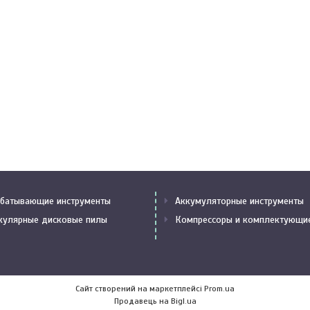
батывающие инструменты
Аккумуляторные инструменты
кулярные дисковые пилы
Компрессоры и комплектующи
Сайт створений на маркетплейсі
Prom.ua
Продавець на Bigl.ua