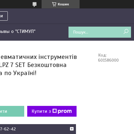
Кошик
ти
зывы о "СТИМУЛ"
невматичних інструментів
Код:
601586000
LPZ 7 SET Безкоштовна
 по Україні!
ити
Купити з
47-62-42