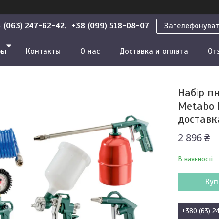
 (063) 247-62-42, +38 (099) 518-08-07
Зателефонува
ры
Контакты
О нас
Доставка и оплата
От
Набір п
Metabo 
доставка
2 896 ₴
В наявності
Куп
+380 (63) 2