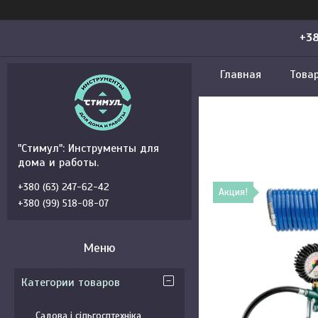
+38
Главная
Това
"Стимул": Инструменты для
дома и работы.
+380 (63) 247-62-42
Акция!
+380 (99) 518-08-07
Категории товаров
Садова і сільгосптехніка