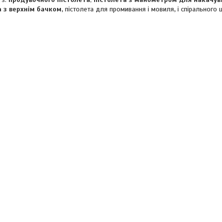
з верхнім бачком,
пістолета для промивання і мовиля
,
і спірального