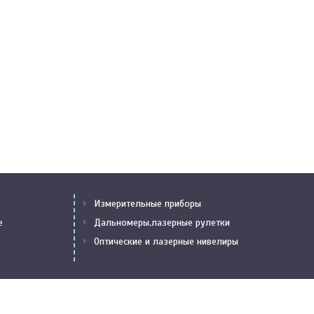
Измерительные приборы
е
Дальномеры,лазерные рулетки
Оптические и лазерные нивелиры