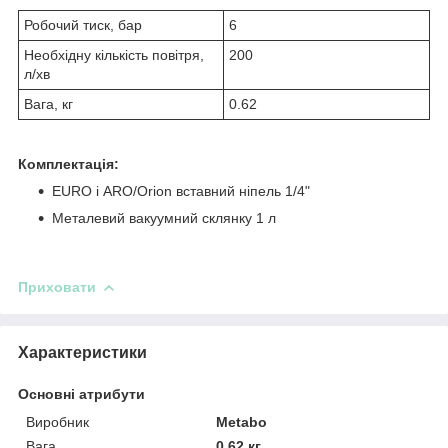
Робочий тиск, бар
6
Необхідну кількість повітря,
200
л/хв
Вага, кг
0.62
Комплектація:
EURO і ARO/Orion вставний ніпель 1/4"
Металевий вакуумний склянку 1 л
Приховати
Характеристики
Основні атрибути
Виробник
Metabo
Вага
0.62 кг