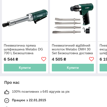
Пневматична пряма
Пневматичний відбійний
Пне
шліфмашина Metabo DG
молоток Metabo DMH 30
ексц
700 L Безкоштовна
Set Безкоштовна доставка
шлі
доставка по Україні!
по Україні!
150 
6 544
4 505
6 1
₴
₴
по У
Купити
Купити
Про нас
100% позитивних з 645 відгуків за рік
Працює з 22.01.2015