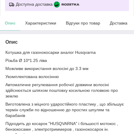
Доступна доставка
Опис
Характеристики
Відгуки про товар
Доставка
Опис
Котушка для газонокосарки аналог Husqvarna
Різьба Ø 10*1.25 ліва
Можливе використання волосіні до 3.3 мм
Укомплектована волосінню
Автоматичне регулювання робочої довжини волосіні
здійснюється шляхом поштовху косильною головкою про
землю
Виготовлена з міцного ударостійкого пластику , що збільшує
термін служби по відношенню до простих шпулям та
барабанів
Підходить до косарок "HUSQVARNA" і більшості мотокос ,
бензокосами , электротриммеров , газонокосарок ін.