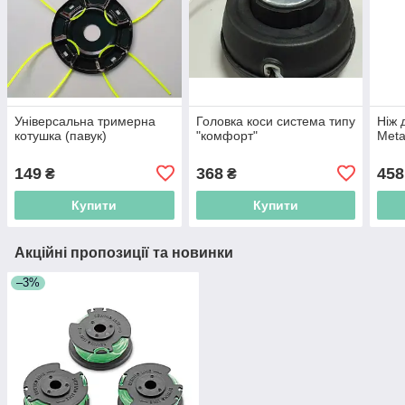
Універсальна тримерна
Головка коси система типу
Ніж 
котушка (павук)
"комфорт"
Meta
149
368
458
₴
₴
Купити
Купити
Акційні пропозиції та новинки
–3%