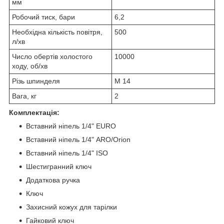
мм
Робочий тиск, бари
6,2
Необхідна кількість повітря,
500
л/хв
Число обертів холостого
10000
ходу, об/хв
Різь шпинделя
M 14
Вага, кг
2
Комплектація:
Вставний ніпель 1/4" EURO
Вставний ніпель 1/4" ARO/Orion
Вставний ніпель 1/4" ISO
Шестигранний ключ
Додаткова ручка
Ключ
Захисний кожух для тарілки
Гайковий ключ