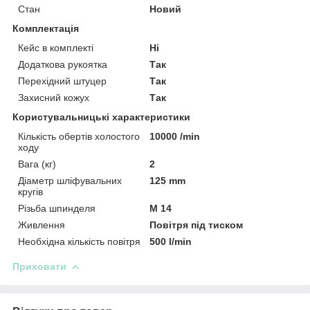
Стан
Новий
Комплектація
Кейс в комплекті
Ні
Додаткова рукоятка
Так
Перехідний штуцер
Так
Захисний кожух
Так
Користувальницькі характеристики
Кількість обертів холостого
10000 /min
ходу
Вага (кг)
2
Діаметр шліфувальних
125 mm
кругів
Різьба шпинделя
M 14
Живлення
Повітря під тиском
Необхідна кількість повітря
500 l/min
Приховати