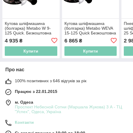
Кутова шліфмашина
Кутова шліфмашина
Пнев
(болгарка) Metabo W 9-
(болгарка) Metabo WEVA
шлі
125 Quick. Безкоштовна
15-125 Quick Безкоштовна
25 S
доставка по Україні!
доставка по Україні!
дост
4 935
6 865
2 9
₴
₴
Купити
Купити
Про нас
100% позитивних з 646 відгуків за рік
Працює з 22.01.2015
м. Одеса
Проспект Небесной Сотни (Маршала Жукова) 3 А - ТЦ
"Успех", Одеса, Україна
Контакти
Сьогодні працює з 10:00 до 18:00