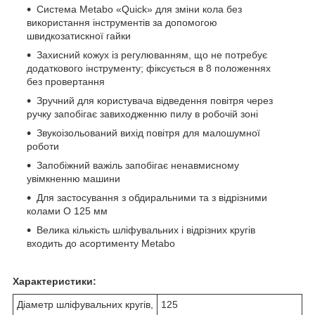
Система Metabo «Quick» для зміни кола без
використання інструментів за допомогою
швидкозатискної гайки
Захисний кожух із регулюванням, що не потребує
додаткового інструменту; фіксується в 8 положеннях
без провертання
Зручний для користувача відведення повітря через
ручку запобігає завиходженню пилу в робочій зоні
Звукоізольований вихід повітря для малошумної
роботи
Запобіжний важіль запобігає ненавмисному
увімкненню машини
Для застосування з обдиральними та з відрізними
колами O 125 мм
Велика кількість шліфувальних і відрізних кругів
входить до асортименту Metabo
Характеристики:
Діаметр шліфувальних кругів,
125