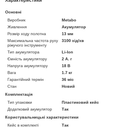
Характеристики
Основні
Виробник
Metabo
Живлення
Акумулятор
Розмір ходу полотна
13 мм
Максимальна частота руху
3100 хід/хв
ріжучого інструменту
Тип акумулятора
Li-Ion
Ємність акумулятору
2 А. г
Напруга акумулятору
18 В
Вага
1.7 кг
Гарантійний термін
36 міс
Стан
Новий
Комплектація
Тип упаковки
Пластиковий кейс
Додатковий акумулятор
Так
Користувальницькі характеристики
Кейс в комплекті
Так