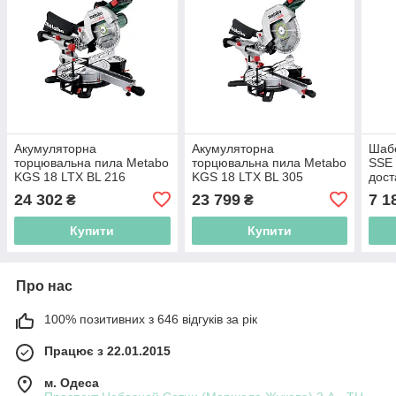
Акумуляторна
Акумуляторна
Шаб
торцювальна пила Metabo
торцювальна пила Metabo
SSE 
KGS 18 LTX BL 216
KGS 18 LTX BL 305
дост
Безкоштовна доставка по
каркас. Безкоштовна
24 302
23 799
7 1
₴
₴
Україні!
доставка по Україні!
Купити
Купити
Про нас
100% позитивних з 646 відгуків за рік
Працює з 22.01.2015
м. Одеса