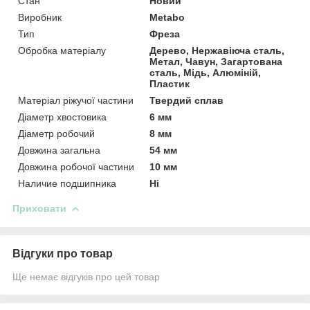
Стан
Новий
Виробник
Metabo
Тип
Фреза
Обробка матеріалу
Дерево, Нержавіюча сталь,
Метал, Чавун, Загартована
сталь, Мідь, Алюміній,
Пластик
Матеріал ріжучої частини
Твердий сплав
Діаметр хвостовика
6 мм
Діаметр робочий
8 мм
Довжина загальна
54 мм
Довжина робочої частини
10 мм
Наличие подшипника
Ні
Приховати
Відгуки про товар
Ще немає відгуків про цей товар