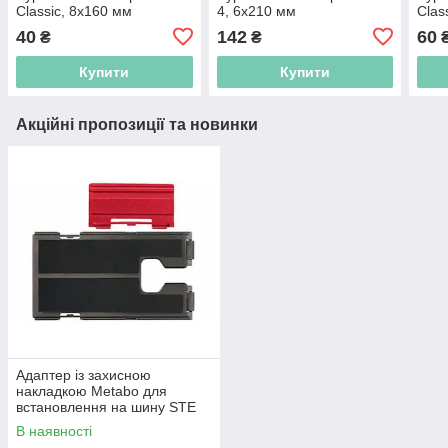
Classic, 8х160 мм
4, 6х210 мм
Clas
40
142
60
₴
₴
Купити
Купити
Акційні пропозиції та новинки
Адаптер із захисною
накладкою Metabo для
встановлення на шину STE
140, STE 140 Plus, STEB 140,
В наявності
STEB 140 Plus, STA 18 LTX